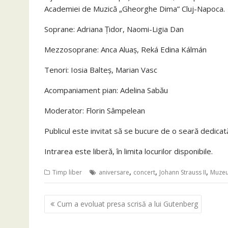
Academiei de Muzică „Gheorghe Dima” Cluj-Napoca.
Soprane: Adriana Țidor, Naomi-Ligia Dan
Mezzosoprane: Anca Aluaș, Reká Edina Kálmán
Tenori: Iosia Balteș, Marian Vasc
Acompaniament pian: Adelina Sabău
Moderator: Florin Sâmpelean
Publicul este invitat să se bucure de o seară dedicată i
Intrarea este liberă, în limita locurilor disponibile.
,
,
,
Timp liber
aniversare
concert
Johann Strauss II
Muzeu
Navigare
Cum a evoluat presa scrisă a lui Gutenberg
în
articole