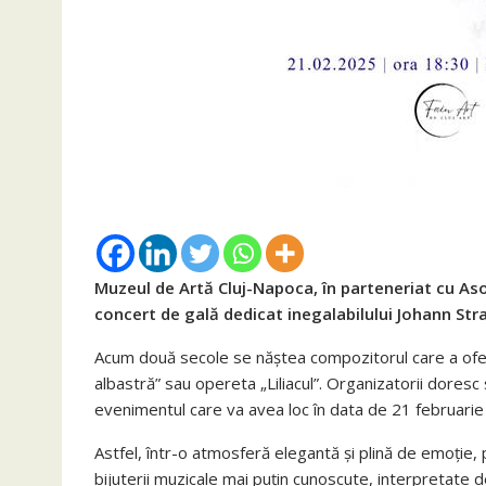
Muzeul de Artă Cluj-Napoca, în parteneriat cu Asoc
concert de gală dedicat inegalabilului Johann Stra
Acum două secole se năștea compozitorul care a ofer
albastră” sau opereta „Liliacul”. Organizatorii doresc
evenimentul care va avea loc în data de 21 februarie
Astfel, într-o atmosferă elegantă și plină de emoție, p
bijuterii muzicale mai puțin cunoscute, interpretate de