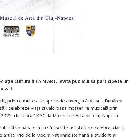
iația Culturală FAIN ART, invită publicul să participe la un
uss II.
it, printre multe alte opere de anvergură, valsul „Dunărea
 să îi celebreze viața și valoroasa moștenire muzicală prin
 2025, de la ora 18:30, la Muzeul de Artă din Cluj-Napoca.
ublicul va avea ocazia să asculte arii și duete celebre, dar și
 artiști lirici de la Opera Națională Română și studenți ai