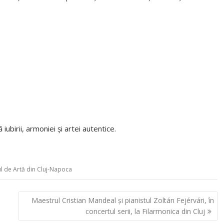
ubirii, armoniei și artei autentice.
l de Artă din Cluj-Napoca
Maestrul Cristian Mandeal și pianistul Zoltán Fejérvári, în
concertul serii, la Filarmonica din Cluj