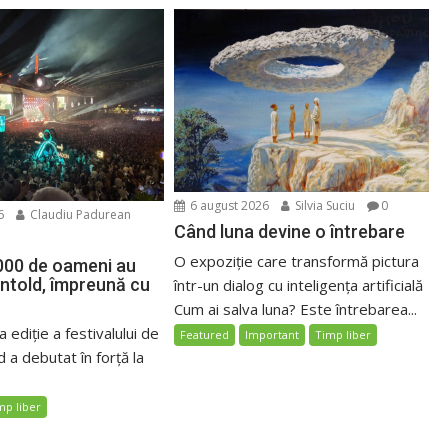
6 august 2026
Silvia Suciu
0
6
Claudiu Padurean
Când luna devine o întrebare
O expoziție care transformă pictura
000 de oameni au
Untold, împreună cu
într-un dialog cu inteligența artificială
Cum ai salva luna? Este întrebarea...
 ediție a festivalului de
Featured
Important
Timp liber
 a debutat în forță la
mp liber