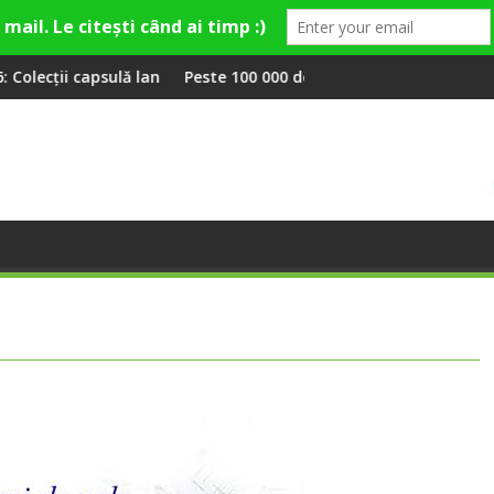
ate cu Gina, Smiley și Theo Rose și comercianți români parteneri
Peste 100 000 de oameni au cântat, la Untold, împreună cu S
RIVUS