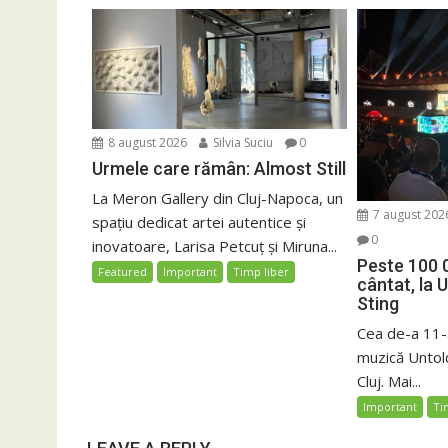
8 august 2026
Silvia Suciu
0
Urmele care rămân: Almost Still
La Meron Gallery din Cluj-Napoca, un
7 august 202
spațiu dedicat artei autentice și
0
inovatoare, Larisa Petcuț și Miruna...
Peste 100 
Featured
Important
Timp liber
cântat, la 
Sting
Cea de-a 11-a
muzică Untold
Cluj. Mai...
Important
Ti