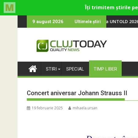
Skip
Trendyol revine la UNTOLD 2026: Colecții capsulă lans
9 august 2026
Ultimele știri
to
content
STIRI
SPECIAL
TIMP LIBER
Concert aniversar Johann Strauss II
19 februarie 2025
mihaela.ursan