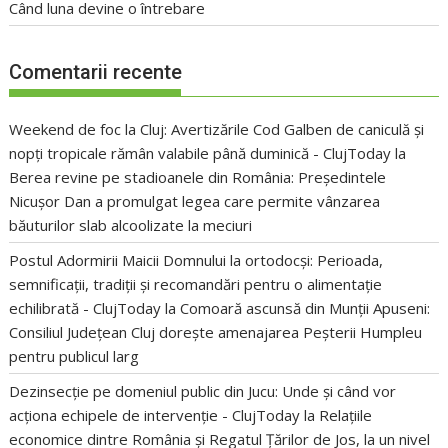
Când luna devine o întrebare
Comentarii recente
Weekend de foc la Cluj: Avertizările Cod Galben de caniculă și
nopți tropicale rămân valabile până duminică - ClujToday
la
Berea revine pe stadioanele din România: Președintele
Nicușor Dan a promulgat legea care permite vânzarea
băuturilor slab alcoolizate la meciuri
Postul Adormirii Maicii Domnului la ortodocși: Perioada,
semnificații, tradiții și recomandări pentru o alimentație
echilibrată - ClujToday
la
Comoară ascunsă din Munții Apuseni:
Consiliul Județean Cluj dorește amenajarea Peșterii Humpleu
pentru publicul larg
Dezinsecție pe domeniul public din Jucu: Unde și când vor
acționa echipele de intervenție - ClujToday
la
Relațiile
economice dintre România și Regatul Țărilor de Jos, la un nivel