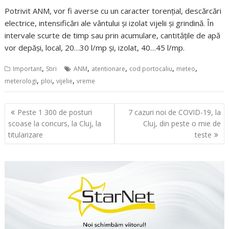
Potrivit ANM, vor fi averse cu un caracter torențial, descărcări
electrice, intensificări ale vântului și izolat vijelii și grindină. În
intervale scurte de timp sau prin acumulare, cantitățile de apă
vor depăși, local, 20…30 l/mp și, izolat, 40…45 l/mp.
,
,
,
,
,
Important
Stiri
ANM
atentionare
cod portocaliu
meteo
,
,
,
meterologi
ploi
vijelie
vreme
Navigare
Peste 1 300 de posturi
7 cazuri noi de COVID-19, la
în
scoase la concurs, la Cluj, la
Cluj, din peste o mie de
articole
titularizare
teste