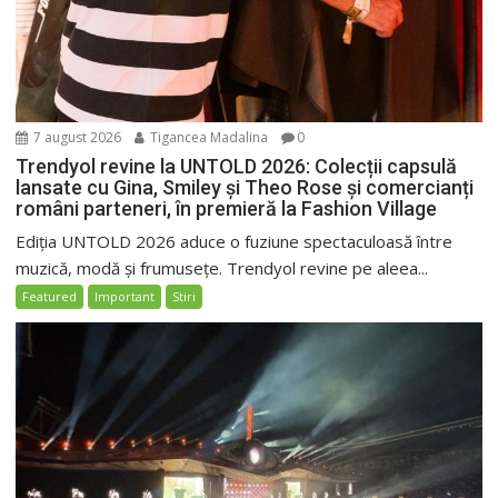
7 august 2026
Tigancea Madalina
0
Trendyol revine la UNTOLD 2026: Colecții capsulă
lansate cu Gina, Smiley și Theo Rose și comercianți
români parteneri, în premieră la Fashion Village
Ediția UNTOLD 2026 aduce o fuziune spectaculoasă între
muzică, modă și frumusețe. Trendyol revine pe aleea...
Featured
Important
Stiri