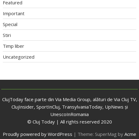
Featured
Important
Special
Stiri
Timp liber
Uncategorized
ClujToday face parte din Via Media Group, alături de Via Cluj TV,
ClujInsider, SportInCluj, TransylvaniaToday, UpNews și
UnescoInRomania
© Cluj Today | All rights reserved 2020
Proudly powered by WordPress
|
Theme: SuperMag by
Acme