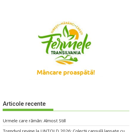
Articole recente
Urmele care rămân: Almost Still
Trendyol revine la UNTOLD 2026: Colecții capsulă lansate cu