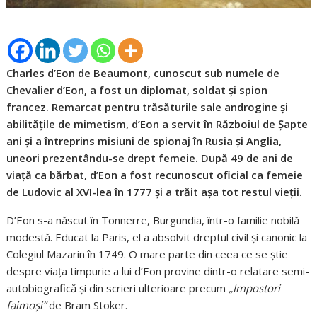
Charles d’Eon de Beaumont, cunoscut sub numele de
Chevalier d’Eon, a fost un diplomat, soldat și spion
francez. Remarcat pentru trăsăturile sale androgine și
abilitățile de mimetism, d’Eon a servit în Războiul de Șapte
ani și a întreprins misiuni de spionaj în Rusia și Anglia,
uneori prezentându-se drept femeie. După 49 de ani de
viață ca bărbat, d’Eon a fost recunoscut oficial ca femeie
de Ludovic al XVI-lea în 1777 și a trăit așa tot restul vieții.
D’Eon s-a născut în Tonnerre, Burgundia, într-o familie nobilă
modestă. Educat la Paris, el a absolvit dreptul civil și canonic la
Colegiul Mazarin în 1749. O mare parte din ceea ce se știe
despre viața timpurie a lui d’Eon provine dintr-o relatare semi-
autobiografică și din scrieri ulterioare precum
„Impostori
faimoși”
de Bram Stoker.