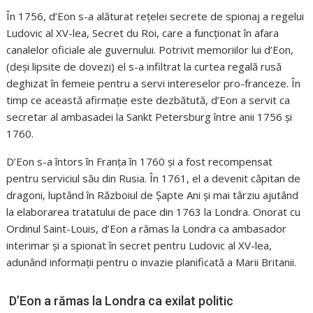
În 1756, d’Eon s-a alăturat rețelei secrete de spionaj a regelui
Ludovic al XV-lea, Secret du Roi, care a funcționat în afara
canalelor oficiale ale guvernului. Potrivit memoriilor lui d’Eon,
(deși lipsite de dovezi) el s-a infiltrat la curtea regală rusă
deghizat în femeie pentru a servi intereselor pro-franceze. În
timp ce această afirmație este dezbătută, d’Eon a servit ca
secretar al ambasadei la Sankt Petersburg între anii 1756 și
1760.
D’Eon s-a întors în Franța în 1760 și a fost recompensat
pentru serviciul său din Rusia. În 1761, el a devenit căpitan de
dragoni, luptând în Războiul de Șapte Ani și mai târziu ajutând
la elaborarea tratatului de pace din 1763 la Londra. Onorat cu
Ordinul Saint-Louis, d’Eon a rămas la Londra ca ambasador
interimar și a spionat în secret pentru Ludovic al XV-lea,
adunând informații pentru o invazie planificată a Marii Britanii.
D’Eon a rămas la Londra ca exilat politic