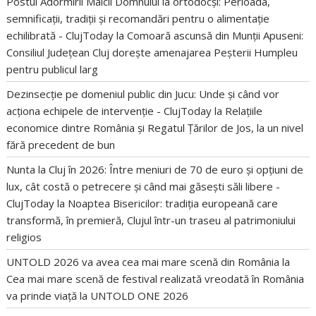
Postul Adormirii Maicii Domnului la ortodocși: Perioada,
semnificații, tradiții și recomandări pentru o alimentație
echilibrată - ClujToday
la
Comoară ascunsă din Munții Apuseni:
Consiliul Județean Cluj dorește amenajarea Peșterii Humpleu
pentru publicul larg
Dezinsecție pe domeniul public din Jucu: Unde și când vor
acționa echipele de intervenție - ClujToday
la
Relațiile
economice dintre România și Regatul Țărilor de Jos, la un nivel
fără precedent de bun
Nunta la Cluj în 2026: Între meniuri de 70 de euro și opțiuni de
lux, cât costă o petrecere și când mai găsești săli libere -
ClujToday
la
Noaptea Bisericilor: tradiția europeană care
transformă, în premieră, Clujul într-un traseu al patrimoniului
religios
UNTOLD 2026 va avea cea mai mare scenă din România
la
Cea mai mare scenă de festival realizată vreodată în România
va prinde viață la UNTOLD ONE 2026