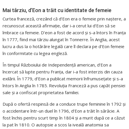
Mai târziu, d’Eon a trăit cu identitate de femeie
Curtea franceză, crezând că d’Eon era o femeie prin naștere, a
recunoscut această afirmație, dar i-a cerut lui d’Eon să se
îmbrace ca femeie. D’eon a fost de acord și s-a întors în Franța
în 1777, fiind mai târziu alungat în Tonnerre. În Anglia, acest
lucru a dus la o hotărâre legală care îl declara pe d’Eon femeie
în conformitate cu legea engleză.
În timpul Războiului de Independență american, d’Eon a
încercat să lupte pentru Franța, dar i-a fost interzis din cauza
exilării. În 1779, d’Eon a publicat memorii înfrumusețate și s-a
întors în Anglia în 1785. Revoluția Franceză a pus capăt pensiei
sale și a confiscat proprietatea familiei.
După o ofertă respinsă de a conduce trupe feminine în 1792 și
o accidentare într-un duel în 1796, d’Eon a trăit în sărăcie. A
fost închis pentru scurt timp în 1804 și a murit după ce a căzut
la pat în 1810. O autopsie a scos la iveală anatomia sa