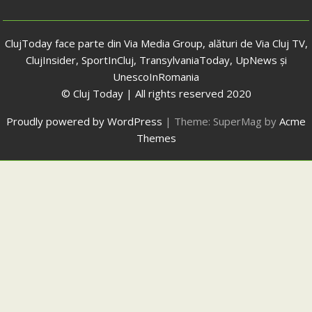
ClujToday face parte din Via Media Group, alături de Via Cluj TV,
ClujInsider, SportInCluj, TransylvaniaToday, UpNews și
UnescoInRomania
© Cluj Today | All rights reserved 2020
Proudly powered by WordPress
|
Theme: SuperMag by
Acme
Themes