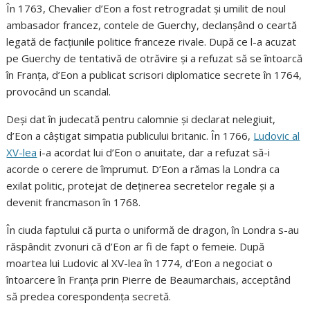
În 1763, Chevalier d’Eon a fost retrogradat și umilit de noul
ambasador francez, contele de Guerchy, declanșând o ceartă
legată de facțiunile politice franceze rivale. După ce l-a acuzat
pe Guerchy de tentativă de otrăvire și a refuzat să se întoarcă
în Franța, d’Eon a publicat scrisori diplomatice secrete în 1764,
provocând un scandal.
Deși dat în judecată pentru calomnie și declarat nelegiuit,
d’Eon a câștigat simpatia publicului britanic. În 1766,
Ludovic al
XV-lea
i-a acordat lui d’Eon o anuitate, dar a refuzat să-i
acorde o cerere de împrumut. D’Eon a rămas la Londra ca
exilat politic, protejat de deținerea secretelor regale și a
devenit francmason în 1768.
În ciuda faptului că purta o uniformă de dragon, în Londra s-au
răspândit zvonuri că d’Eon ar fi de fapt o femeie. După
moartea lui Ludovic al XV-lea în 1774, d’Eon a negociat o
întoarcere în Franța prin Pierre de Beaumarchais, acceptând
să predea corespondența secretă.