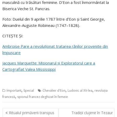
masculină cu trăsături feminine. D’Eon a fost înmormântat la
Biserica Veche St. Pancras.
Foto: Duelul din 9 aprilie 1787 între d’Eon și Saint George,
Alexandre-Auguste Robineau (1747–1828).
CITEȘTE ȘI:
Ambroise Pare a revoluționat tratarea rănilor provenite din
împușcare
Jacques Marquette: Misionarul și Exploratorul care a
Cartografiat Valea Mississippi
,
,
,
Important
Special
Chevalier d'Eon
Ludovic al XV-lea
revoluția
,
franceză
spionul francez deghizat în femeie
Navigare
Ritualul primăverii transpus
Tradiții clujene în Tezaur