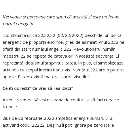
Vei vedea şi persoane care spun că această zi este un fel de
portal energetic.
„Combinația unică 22.22.22 (02/22/2022) deschide, un portal
energetic de proporții enorme, greu de asimilat. Anul 2022 ne
oferă din start numărul angelic 222. Revoluționarul număr
maestru 22 se repeta de câteva ori în această secvență. El
reprezintă idealismul și spiritualitatea. În plus, el simbolizează
acțiunea cu scopul împlinirii unui vis. Numărul 222 are o putere
aparte. El reprezintă materializarea visurilor.
Ce îți dorești? Ce vrei să realizezi?
A venit vremea să ieși din zona de confort și să faci ceea ce
trebuie.
Ziua de 22 februarie 2022 amplifică energia numărului 2,
activând codul 22222. Deși nu îl poți ignora pe zero (care