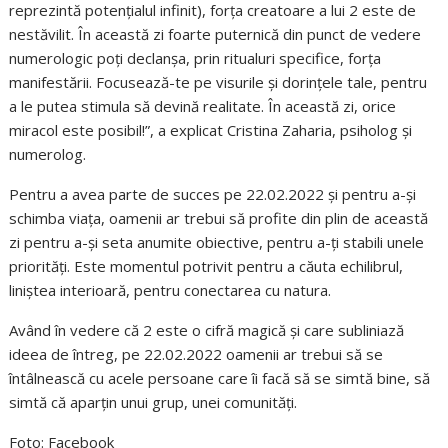
reprezintă potențialul infinit), forța creatoare a lui 2 este de
nestăvilit. În această zi foarte puternică din punct de vedere
numerologic poți declanșa, prin ritualuri specifice, forța
manifestării. Focusează-te pe visurile și dorințele tale, pentru
a le putea stimula să devină realitate. În această zi, orice
miracol este posibil!”, a explicat Cristina Zaharia, psiholog şi
numerolog.
Pentru a avea parte de succes pe 22.02.2022 și pentru a-și
schimba viața, oamenii ar trebui să profite din plin de această
zi pentru a-și seta anumite obiective, pentru a-ți stabili unele
priorități. Este momentul potrivit pentru a căuta echilibrul,
liniștea interioară, pentru conectarea cu natura.
Având în vedere că 2 este o cifră magică și care subliniază
ideea de întreg, pe 22.02.2022 oamenii ar trebui să se
întâlnească cu acele persoane care îi facă să se simtă bine, să
simtă că aparțin unui grup, unei comunități.
Foto: Facebook