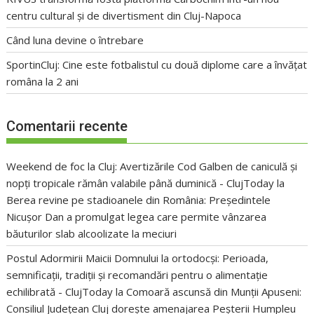
centru cultural și de divertisment din Cluj-Napoca
Când luna devine o întrebare
SportinCluj: Cine este fotbalistul cu două diplome care a învățat
româna la 2 ani
Comentarii recente
Weekend de foc la Cluj: Avertizările Cod Galben de caniculă și
nopți tropicale rămân valabile până duminică - ClujToday
la
Berea revine pe stadioanele din România: Președintele
Nicușor Dan a promulgat legea care permite vânzarea
băuturilor slab alcoolizate la meciuri
Postul Adormirii Maicii Domnului la ortodocși: Perioada,
semnificații, tradiții și recomandări pentru o alimentație
echilibrată - ClujToday
la
Comoară ascunsă din Munții Apuseni:
Consiliul Județean Cluj dorește amenajarea Peșterii Humpleu