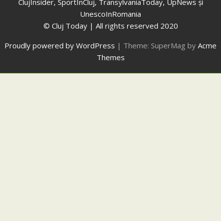
ClujInsider, SportInCluj, TransylvaniaToday, UpNews și
UnescoInRomania
© Cluj Today | All rights reserved 2020
Proudly powered by WordPress
|
Theme: SuperMag by
Acme
Themes