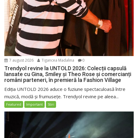
7 august 2026
Tigancea Madalina
0
Trendyol revine la UNTOLD 2026: Colecții capsulă
lansate cu Gina, Smiley și Theo Rose și comercianți
români parteneri, în premieră la Fashion Village
Ediția UNTOLD 2026 aduce o fuziune spectaculoasă între
muzică, modă și frumusețe. Trendyol revine pe aleea...
Featured
Important
Stiri