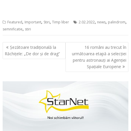
,
,
,
,
,
,
Featured
Important
Stiri
Timp liber
2.02.2022
news
palindrom
,
semnificatie
stiri
Navigare
Șezătoare tradițională la
16 români au trecut în
în
Răchițele: „De dor și de drag”
următoarea etapă a selecției
articole
pentru astronauți ai Agenției
Spațiale Europene