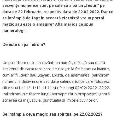
secvenţe numerice sunt pe cale să aibă un „festin” pe
data de 22 februarie, respectiv data de 22.02.2022. Dar ce
se întâmplă de fapt în această zi? Există vreun portal
magic sau este o amăgire? Află mai jos ce spun
numerologii.
Ce este un palindrom?
Un palindrom este un cuvânt, un număr, o frază sau o altă
secvență de caractere care se citește la fel înapoi ca înainte,
cum ar fi „civic” sau „kayak”. Există, de asemenea, palindrom
numeric, inclusiv în ore sau date calendaristice care folosesc
cifre scurte 11/11/11 11:11 și cifre lungi 02/02/2022 22:22.
Palindromurile foarte lungi (aproape cât o propoziţie) ignoră
scrierea cu majuscule, punctuația și limitele cuvintelor.
Se întâmplă ceva magic sau spiritual pe 22.02.2022?