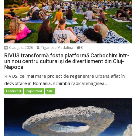
6 august 2026
Tigancea Madalina
0
RIVUS transformă fosta platformă Carbochim într-
un nou centru cultural și de divertisment din Cluj-
Napoca
RIVUS, cel mai mare proiect de regenerare urbană aflat în
dezvoltare în România, schimbă radical imaginea...
Featured
Important
Stiri