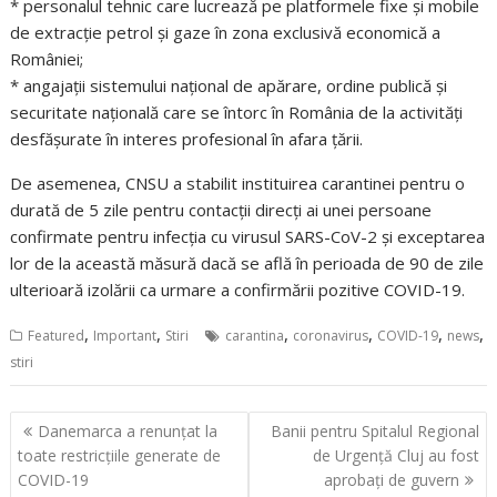
* personalul tehnic care lucrează pe platformele fixe şi mobile
de extracţie petrol şi gaze în zona exclusivă economică a
României;
* angajaţii sistemului naţional de apărare, ordine publică şi
securitate naţională care se întorc în România de la activităţi
desfăşurate în interes profesional în afara ţării.
De asemenea, CNSU a stabilit instituirea carantinei pentru o
durată de 5 zile pentru contacţii direcţi ai unei persoane
confirmate pentru infecţia cu virusul SARS-CoV-2 şi exceptarea
lor de la această măsură dacă se află în perioada de 90 de zile
ulterioară izolării ca urmare a confirmării pozitive COVID-19.
,
,
,
,
,
,
Featured
Important
Stiri
carantina
coronavirus
COVID-19
news
stiri
Navigare
Danemarca a renunțat la
Banii pentru Spitalul Regional
în
toate restricțiile generate de
de Urgență Cluj au fost
articole
COVID-19
aprobați de guvern