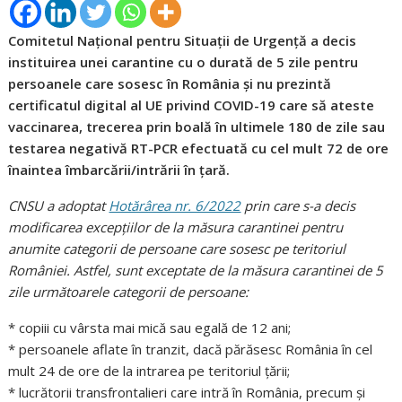
Comitetul Naţional pentru Situaţii de Urgenţă a decis
instituirea unei carantine cu o durată de 5 zile pentru
persoanele care sosesc în România şi nu prezintă
certificatul digital al UE privind COVID-19 care să ateste
vaccinarea, trecerea prin boală în ultimele 180 de zile sau
testarea negativă RT-PCR efectuată cu cel mult 72 de ore
înaintea îmbarcării/intrării în ţară.
CNSU a adoptat
Hotărârea nr. 6/2022
prin care s-a decis
modificarea excepţiilor de la măsura carantinei pentru
anumite categorii de persoane care sosesc pe teritoriul
României. Astfel, sunt exceptate de la măsura carantinei de 5
zile următoarele categorii de persoane:
* copiii cu vârsta mai mică sau egală de 12 ani;
* persoanele aflate în tranzit, dacă părăsesc România în cel
mult 24 de ore de la intrarea pe teritoriul ţării;
* lucrătorii transfrontalieri care intră în România, precum şi