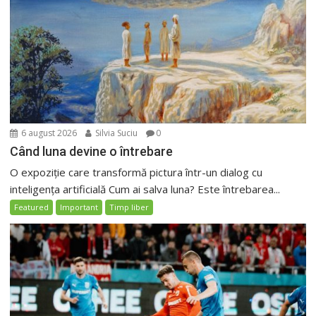
6 august 2026
Silvia Suciu
0
Când luna devine o întrebare
O expoziție care transformă pictura într-un dialog cu
inteligența artificială Cum ai salva luna? Este întrebarea...
Featured
Important
Timp liber