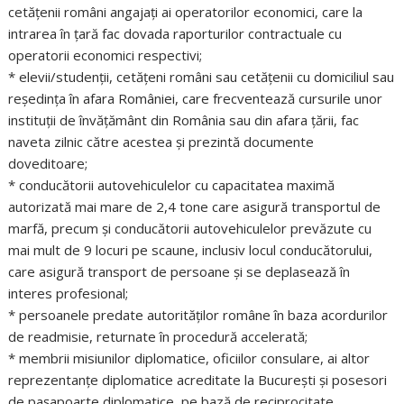
cetăţenii români angajaţi ai operatorilor economici, care la
intrarea în ţară fac dovada raporturilor contractuale cu
operatorii economici respectivi;
* elevii/studenţii, cetăţeni români sau cetăţenii cu domiciliul sau
reşedinţa în afara României, care frecventează cursurile unor
instituţii de învăţământ din România sau din afara ţării, fac
naveta zilnic către acestea şi prezintă documente
doveditoare;
* conducătorii autovehiculelor cu capacitatea maximă
autorizată mai mare de 2,4 tone care asigură transportul de
marfă, precum şi conducătorii autovehiculelor prevăzute cu
mai mult de 9 locuri pe scaune, inclusiv locul conducătorului,
care asigură transport de persoane şi se deplasează în
interes profesional;
* persoanele predate autorităţilor române în baza acordurilor
de readmisie, returnate în procedură accelerată;
* membrii misiunilor diplomatice, oficiilor consulare, ai altor
reprezentanţe diplomatice acreditate la Bucureşti şi posesori
de paşapoarte diplomatice, pe bază de reciprocitate,