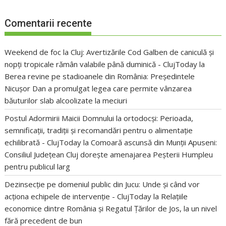
Comentarii recente
Weekend de foc la Cluj: Avertizările Cod Galben de caniculă și
nopți tropicale rămân valabile până duminică - ClujToday
la
Berea revine pe stadioanele din România: Președintele
Nicușor Dan a promulgat legea care permite vânzarea
băuturilor slab alcoolizate la meciuri
Postul Adormirii Maicii Domnului la ortodocși: Perioada,
semnificații, tradiții și recomandări pentru o alimentație
echilibrată - ClujToday
la
Comoară ascunsă din Munții Apuseni:
Consiliul Județean Cluj dorește amenajarea Peșterii Humpleu
pentru publicul larg
Dezinsecție pe domeniul public din Jucu: Unde și când vor
acționa echipele de intervenție - ClujToday
la
Relațiile
economice dintre România și Regatul Țărilor de Jos, la un nivel
fără precedent de bun