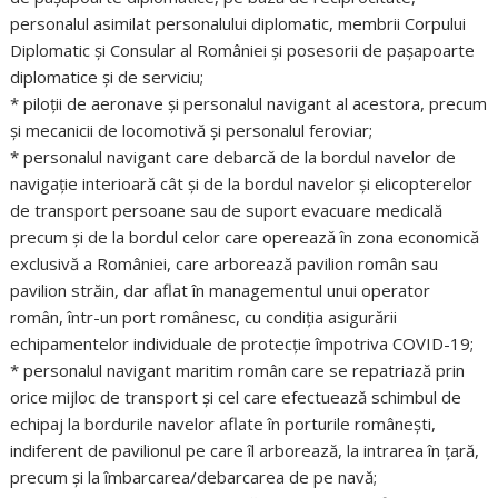
personalul asimilat personalului diplomatic, membrii Corpului
Diplomatic şi Consular al României şi posesorii de paşapoarte
diplomatice şi de serviciu;
* piloţii de aeronave şi personalul navigant al acestora, precum
şi mecanicii de locomotivă şi personalul feroviar;
* personalul navigant care debarcă de la bordul navelor de
navigaţie interioară cât şi de la bordul navelor şi elicopterelor
de transport persoane sau de suport evacuare medicală
precum şi de la bordul celor care operează în zona economică
exclusivă a României, care arborează pavilion român sau
pavilion străin, dar aflat în managementul unui operator
român, într-un port românesc, cu condiţia asigurării
echipamentelor individuale de protecţie împotriva COVID-19;
* personalul navigant maritim român care se repatriază prin
orice mijloc de transport şi cel care efectuează schimbul de
echipaj la bordurile navelor aflate în porturile româneşti,
indiferent de pavilionul pe care îl arborează, la intrarea în ţară,
precum şi la îmbarcarea/debarcarea de pe navă;