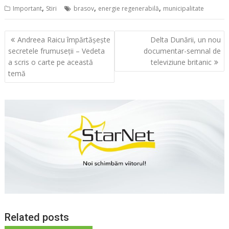
,
,
,
Important
Stiri
brasov
energie regenerabilă
municipalitate
Navigare
Andreea Raicu împărtășește
Delta Dunării, un nou
în
secretele frumuseții – Vedeta
documentar-semnal de
articole
a scris o carte pe această
televiziune britanic
temă
Related posts