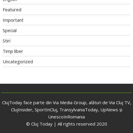
Featured
Important
Special
Stiri
Timp liber
Uncategorized
ClujToday face parte din Via Media Group, alături de Via Cluj TV,
ClujInsider, SportInCluj, TransylvaniaToday, UpNews și
UnescoInRomania
© Cluj Today | All rights reserved 2020