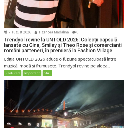
7 august 2026
Tigancea Madalina
0
Trendyol revine la UNTOLD 2026: Colecții capsulă
lansate cu Gina, Smiley și Theo Rose și comercianți
români parteneri, în premieră la Fashion Village
Ediția UNTOLD 2026 aduce o fuziune spectaculoasă între
muzică, modă și frumusețe. Trendyol revine pe aleea...
Featured
Important
Stiri