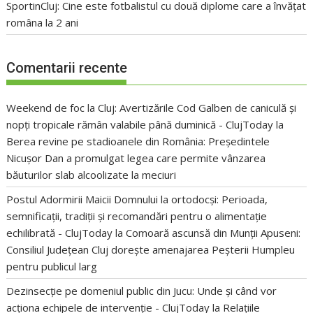
SportinCluj: Cine este fotbalistul cu două diplome care a învățat
româna la 2 ani
Comentarii recente
Weekend de foc la Cluj: Avertizările Cod Galben de caniculă și
nopți tropicale rămân valabile până duminică - ClujToday
la
Berea revine pe stadioanele din România: Președintele
Nicușor Dan a promulgat legea care permite vânzarea
băuturilor slab alcoolizate la meciuri
Postul Adormirii Maicii Domnului la ortodocși: Perioada,
semnificații, tradiții și recomandări pentru o alimentație
echilibrată - ClujToday
la
Comoară ascunsă din Munții Apuseni:
Consiliul Județean Cluj dorește amenajarea Peșterii Humpleu
pentru publicul larg
Dezinsecție pe domeniul public din Jucu: Unde și când vor
acționa echipele de intervenție - ClujToday
la
Relațiile