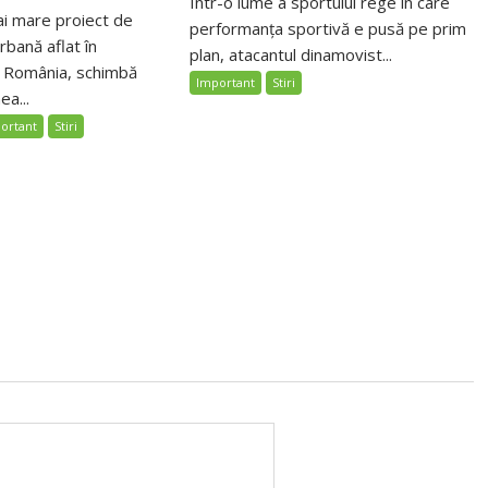
Într-o lume a sportului rege în care
ai mare proiect de
performanța sportivă e pusă pe prim
bană aflat în
plan, atacantul dinamovist...
n România, schimbă
Important
Stiri
ea...
ortant
Stiri