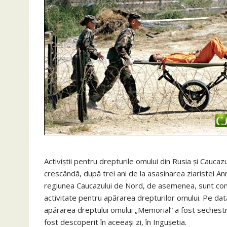
Activiştii pentru drepturile omului din Rusia şi Cauca
crescândă, după trei ani de la asasinarea ziaristei A
regiunea Caucazului de Nord, de asemenea, sunt comi
activitate pentru apărarea drepturilor omului. Pe dat
apărarea dreptului omului „Memorial” a fost sechestra
fost descoperit în aceeaşi zi, în Inguşetia.