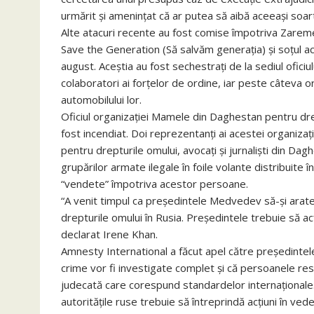
urmărit şi ameninţat că ar putea să aibă aceeaşi soar
Alte atacuri recente au fost comise împotriva Zarem
Save the Generation (Să salvăm generaţia) şi soţul ace
august. Aceştia au fost sechestraţi de la sediul oficiul
colaboratori ai forţelor de ordine, iar peste câteva 
automobilului lor.
Oficiul organizaţiei Mamele din Daghestan pentru dre
fost incendiat. Doi reprezentanţi ai acestei organizaţi
pentru drepturile omului, avocaţi şi jurnalişti din Dagh
grupărilor armate ilegale în foile volante distribuite 
“vendete” împotriva acestor persoane.
“A venit timpul ca preşedintele Medvedev să-şi arate 
drepturile omului în Rusia. Preşedintele trebuie să acţi
declarat Irene Khan.
Amnesty International a făcut apel către preşedinte
crime vor fi investigate complet şi că persoanele res
judecată care corespund standardelor internaţionale. 
autorităţile ruse trebuie să întreprindă acţiuni în ved