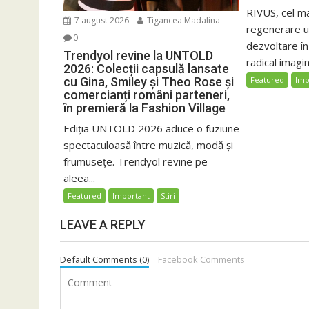
RIVUS, cel m
7 august 2026
Tigancea Madalina
regenerare ur
0
dezvoltare î
Trendyol revine la UNTOLD
radical imagin
2026: Colecții capsulă lansate
cu Gina, Smiley și Theo Rose și
Featured
Imp
comercianți români parteneri,
în premieră la Fashion Village
Ediția UNTOLD 2026 aduce o fuziune
spectaculoasă între muzică, modă și
frumusețe. Trendyol revine pe
aleea...
Featured
Important
Stiri
LEAVE A REPLY
Default Comments (0)
Facebook Comments