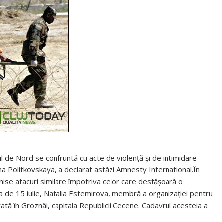
zul de Nord se confruntă cu acte de violenţă şi de intimidare
nna Politkovskaya, a declarat astăzi Amnesty International.În
se atacuri similare împotriva celor care desfăşoară o
a de 15 iulie, Natalia Estemirova, membră a organizaţiei pentru
tă în Groznâi, capitala Republicii Cecene. Cadavrul acesteia a