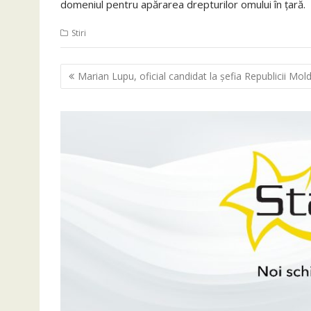
domeniul pentru apărarea drepturilor omului în ţară.
Stiri
Navigare
Marian Lupu, oficial candidat la şefia Republicii Mol
în
articole