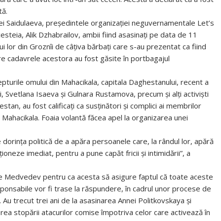
tă.
ei Saidulaeva, preşedintele organizaţiei neguvernamentale Let’s
steia, Alik Dzhabrailov, ambii fiind asasinaţi pe data de 11
ui lor din Groznîi de câţiva bărbaţi care s-au prezentat ca fiind
ore cadavrele acestora au fost găsite în portbagajul
pturile omului din Mahacikala, capitala Daghestanului, recent a
i, Svetlana Isaeva şi Gulnara Rustamova, precum şi alţi activişti
estan, au fost calificaţi ca susţinători şi complici ai membrilor
în Mahacikala. Foaia volantă făcea apel la organizarea unei
dorinţa politică de a apăra persoanele care, la rândul lor, apără
oneze imediat, pentru a pune capăt fricii şi intimidării”, a
le Medvedev pentru ca acesta să asigure faptul că toate aceste
ponsabile vor fi trase la răspundere, în cadrul unor procese de
Au trecut trei ani de la asasinarea Annei Politkovskaya şi
erea stopării atacurilor comise împotriva celor care activează în