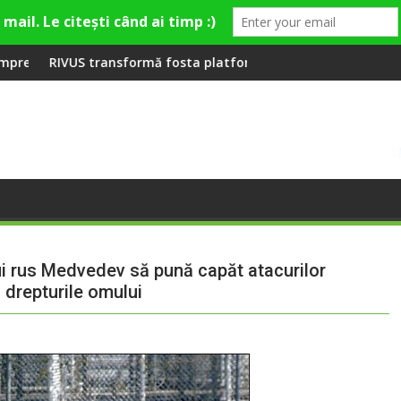
ieră la Fashion Village
mă fosta platformă Carbochim într-un nou centru cultural și de
Când luna devine o înt
ui rus Medvedev să pună capăt atacurilor
 drepturile omului