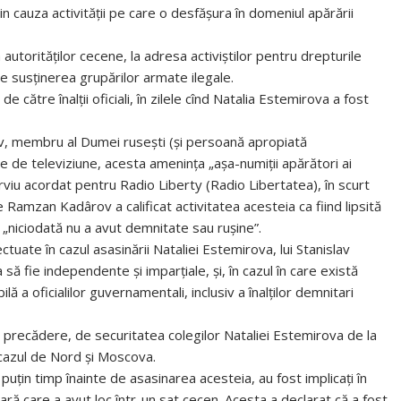
n cauza activităţii pe care o desfăşura în domeniul apărării
autorităţilor cecene, la adresa activiştilor pentru drepturile
de susţinerea grupărilor armate ilegale.
ătre înalţii oficiali, în zilele cînd Natalia Estemirova a fost
anov, membru al Dumei ruseşti (şi persoană apropiată
 de televiziune, acesta ameninţa „aşa-numiţii apărători ai
terviu acordat pentru Radio Liberty (Radio Libertatea), în scurt
amzan Kadârov a calificat activitatea acesteia ca fiind lipsită
 „niciodată nu a avut demnitate sau ruşine”.
tuate în cazul asasinării Nataliei Estemirova, lui Stanislav
ă fie independente şi imparţiale, şi, în cazul în care există
ă a oficialilor guvernamentali, inclusiv a înalţilor demnitari
 precădere, de securitatea colegilor Nataliei Estemirova de la
aucazul de Nord şi Moscova.
uţin timp înainte de asasinarea acesteia, au fost implicaţi în
ră care a avut loc într-un sat cecen. Acesta a declarat că a fost