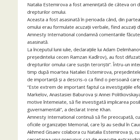
Natalia Estemirova a fost ameninţată de câteva ori di
drepturilor omului.
Aceasta a fost asasinată în perioada când, din partea 
omului erau formulate acuzaţii verbale, fiind acuzaţi 
Amnesty International condamnă comentariile făcute de c
asasinată.
La începutul lunii iulie, declaraţiile lui Adam Delimh
preşedintelui cecen Ramzan Kadîrov), au fost difuzate
drepturilor omului care susţin teroriştii”. Întru-un in
timp după moartea Nataliei Estemirova, preşedintele R
de importanţă şi a descris-o ca fiind o persoană care
“Este extrem de important faptul ca investigaţiile efec
Markelov, Anastasiei Baburova şi Annei Politkovskaya s
motive întemeiate, să fie investigată implicarea posibil
guvernamentali”, a declarat Irene Khan.
Amnesty International continuă să fie preocupată, cu
oficiile organizaţiei Memorial, care îşi au sediul în C
Akhmed Gisaev colabora cu Natalia Estemirova şi, cu p
cercetarea unui presupus caz de execuţie extrajudicia