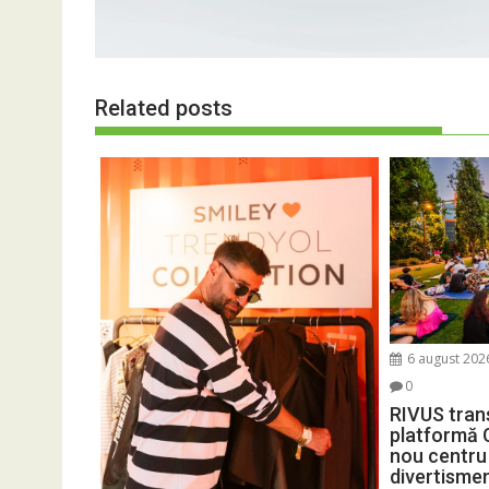
Related posts
6 august 202
0
RIVUS tran
platformă 
nou centru 
divertisme