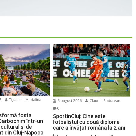
6
Tigancea Madalina
5 august 2026
Claudiu Padurean
0
sformă fosta
SportinCluj: Cine este
Carbochim într-un
fotbalistul cu două diplome
cultural și de
care a învățat româna la 2 ani
nt din Cluj-Napoca