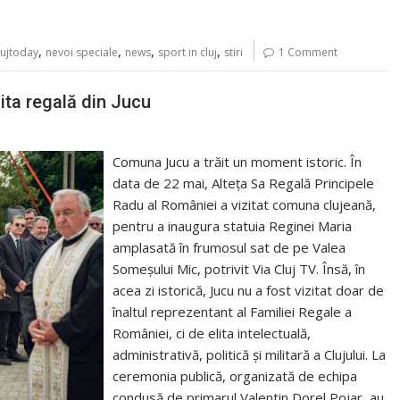
,
,
,
,
lujtoday
nevoi speciale
news
sport in cluj
stiri
1 Comment
ita regală din Jucu
Comuna Jucu a trăit un moment istoric. În
data de 22 mai, Alteța Sa Regală Principele
Radu al României a vizitat comuna clujeană,
pentru a inaugura statuia Reginei Maria
amplasată în frumosul sat de pe Valea
Someșului Mic, potrivit Via Cluj TV. Însă, în
acea zi istorică, Jucu nu a fost vizitat doar de
înaltul reprezentant al Familiei Regale a
României, ci de elita intelectuală,
administrativă, politică și militară a Clujului. La
ceremonia publică, organizată de echipa
condusă de primarul Valentin Dorel Pojar, au