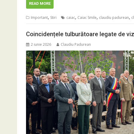
READ MORE
,
,
,
,
Important
Stiri
caiac
Caiac Smile
claudiu padurean
c
Coincidențele tulburătoare legate de viz
2 iunie 2026
Claudiu Padurean