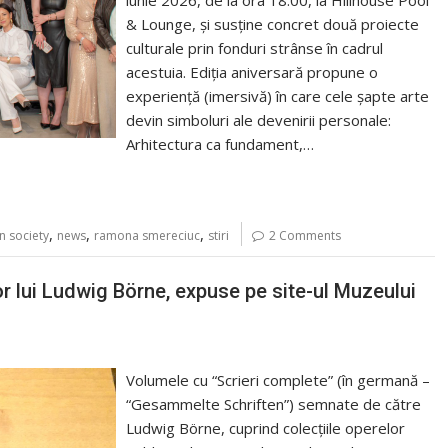
iunie 2026, de la ora 18:00, la Hillhouse Pool
& Lounge, și susține concret două proiecte
culturale prin fonduri strânse în cadrul
acestuia. Ediția aniversară propune o
experiență (imersivă) în care cele șapte arte
devin simboluri ale devenirii personale:
Arhitectura ca fundament,…
,
,
,
n society
news
ramona smereciuc
stiri
2 Comments
or lui Ludwig Börne, expuse pe site-ul Muzeului
Volumele cu “Scrieri complete” (în germană –
“Gesammelte Schriften”) semnate de către
Ludwig Börne, cuprind colecțiile operelor