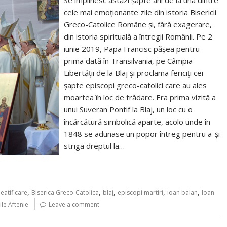
Se împlinesc astăzi șapte ani de la una dintre
cele mai emoționante zile din istoria Bisericii
Greco-Catolice Române și, fără exagerare,
din istoria spirituală a întregii Românii. Pe 2
iunie 2019, Papa Francisc pășea pentru
prima dată în Transilvania, pe Câmpia
Libertății de la Blaj și proclama fericiți cei
șapte episcopi greco-catolici care au ales
moartea în loc de trădare. Era prima vizită a
unui Suveran Pontif la Blaj, un loc cu o
încărcătură simbolică aparte, acolo unde în
1848 se adunase un popor întreg pentru a-și
striga dreptul la…
,
,
,
,
,
eatificare
Biserica Greco-Catolica
blaj
episcopi martiri
ioan balan
Ioan
ile Aftenie
Leave a comment