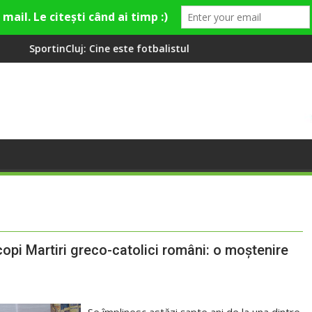
ste fotbalistul cu două diplome care a învățat româna la 2 ani
Compania de Apă Someș, cam
scopi Martiri greco-catolici români: o moștenire