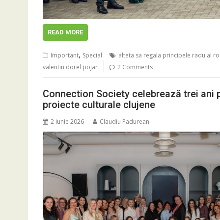
READ MORE
,
Important
Special
alteta sa regala principele radu al r
valentin dorel pojar
2 Comments
Connection Society celebrează trei ani 
proiecte culturale clujene
2 iunie 2026
Claudiu Padurean