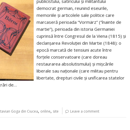
publicistului, satiricului și militantului
democrat german, reunind eseurile,
memoriile și articolele sale politice care
marcaseră perioada “Vormärz” (“înainte de
martie”), perioada din istoria Germaniei
cuprinsă între Congresul de la Viena (1815) și
declanșarea Revoluției din Martie (1848): o
epocă marcată de tensiuni acute între
forțele conservatoare (care doreau
restaurarea absolutismului) și mișcările
liberale sau naționale (care militau pentru
libertate, drepturi civile și unificarea statelor
crări de…
,
,
tavian Goga din Ciucea
online
site
Leave a comment