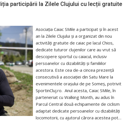
ia participării la Zilele Clujului cu lecții gratuite
Asociația Caiac SMile a participat și în acest
an la Zilele Clujului și a organizat din nou
activități gratuite de caiac pe lacul Chios,
dedicate tuturor clujenilor care au vrut să
descopere sportul cu caiacul, inclusiv
persoanelor cu dizabilități și familiilor
acestora. Este cea de-a cincea prezență
consecutivă a asociației din Satu Mare la
evenimentele orașului de pe Someș, potrivit
SportinCluj.ro. Anul acesta, Caiac SMile, în
parteneriat cu Walking Month, au adus în
Parcul Central două echipamente de ciclism
adaptat dedicate persoanelor cu dizabilități
locomotorii, cu ajutorul cărora acestea pot…