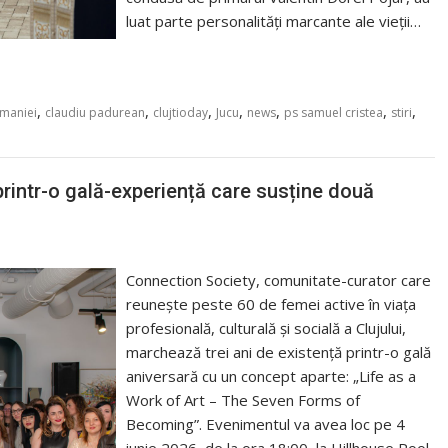
luat parte personalități marcante ale vieții…
,
,
,
,
,
,
,
omaniei
claudiu padurean
clujtioday
Jucu
news
ps samuel cristea
stiri
printr-o gală-experiență care susține două
Connection Society, comunitate-curator care
reunește peste 60 de femei active în viața
profesională, culturală și socială a Clujului,
marchează trei ani de existență printr-o gală
aniversară cu un concept aparte: „Life as a
Work of Art – The Seven Forms of
Becoming”. Evenimentul va avea loc pe 4