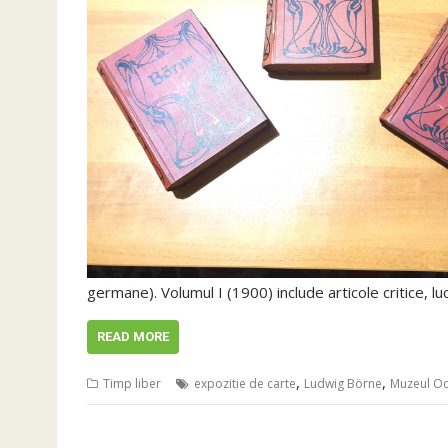
germane). Volumul I (1900) include articole critice, lu
READ MORE
,
,
Timp liber
expozitie de carte
Ludwig Börne
Muzeul Oc