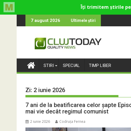
Skip
ltural și de divertisment din Cluj-Napoca
devine o întrebare
SportinCluj: Cine e
7 august 2026
Ultimele știri
to
content
STIRI
SPECIAL
TIMP LIBER
Zi:
2 iunie 2026
7 ani de la beatificarea celor șapte Epi
mai vie decât regimul comunist
2 iunie 2026
Codruța Fernea