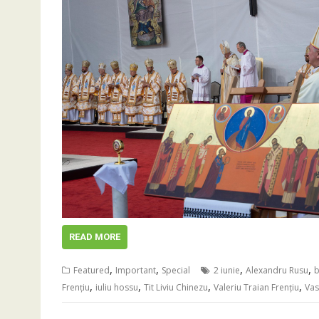
READ MORE
,
,
,
,
Featured
Important
Special
2 iunie
Alexandru Rusu
b
,
,
,
,
Frențiu
iuliu hossu
Tit Liviu Chinezu
Valeriu Traian Frențiu
Vas