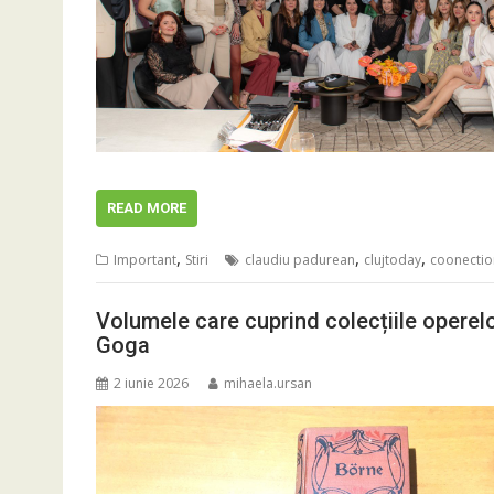
READ MORE
,
,
,
Important
Stiri
claudiu padurean
clujtoday
coonectio
Volumele care cuprind colecțiile operel
Goga
2 iunie 2026
mihaela.ursan