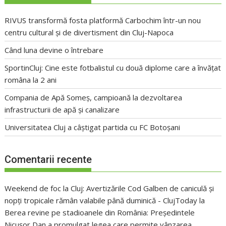
RIVUS transformă fosta platformă Carbochim într-un nou
centru cultural și de divertisment din Cluj-Napoca
Când luna devine o întrebare
SportinCluj: Cine este fotbalistul cu două diplome care a învățat
româna la 2 ani
Compania de Apă Someș, campioană la dezvoltarea
infrastructurii de apă și canalizare
Universitatea Cluj a câștigat partida cu FC Botoșani
Comentarii recente
Weekend de foc la Cluj: Avertizările Cod Galben de caniculă și
nopți tropicale rămân valabile până duminică - ClujToday
la
Berea revine pe stadioanele din România: Președintele
Nicușor Dan a promulgat legea care permite vânzarea