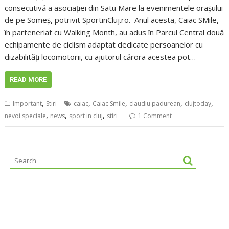
consecutivă a asociației din Satu Mare la evenimentele orașului
de pe Someș, potrivit SportinCluj.ro. Anul acesta, Caiac SMile,
în parteneriat cu Walking Month, au adus în Parcul Central două
echipamente de ciclism adaptat dedicate persoanelor cu
dizabilități locomotorii, cu ajutorul cărora acestea pot…
READ MORE
,
,
,
,
,
Important
Stiri
caiac
Caiac Smile
claudiu padurean
clujtoday
,
,
,
nevoi speciale
news
sport in cluj
stiri
1 Comment