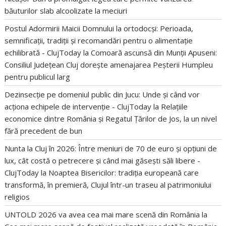
băuturilor slab alcoolizate la meciuri
Postul Adormirii Maicii Domnului la ortodocși: Perioada,
semnificații, tradiții și recomandări pentru o alimentație
echilibrată - ClujToday
la
Comoară ascunsă din Munții Apuseni:
Consiliul Județean Cluj dorește amenajarea Peșterii Humpleu
pentru publicul larg
Dezinsecție pe domeniul public din Jucu: Unde și când vor
acționa echipele de intervenție - ClujToday
la
Relațiile
economice dintre România și Regatul Țărilor de Jos, la un nivel
fără precedent de bun
Nunta la Cluj în 2026: Între meniuri de 70 de euro și opțiuni de
lux, cât costă o petrecere și când mai găsești săli libere -
ClujToday
la
Noaptea Bisericilor: tradiția europeană care
transformă, în premieră, Clujul într-un traseu al patrimoniului
religios
UNTOLD 2026 va avea cea mai mare scenă din România
la