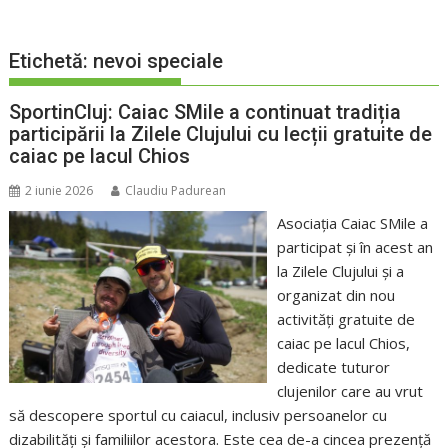
Etichetă:
nevoi speciale
SportinCluj: Caiac SMile a continuat tradiția
participării la Zilele Clujului cu lecții gratuite de
caiac pe lacul Chios
2 iunie 2026
Claudiu Padurean
Asociația Caiac SMile a
participat și în acest an
la Zilele Clujului și a
organizat din nou
activități gratuite de
caiac pe lacul Chios,
dedicate tuturor
clujenilor care au vrut
să descopere sportul cu caiacul, inclusiv persoanelor cu
dizabilități și familiilor acestora. Este cea de-a cincea prezență