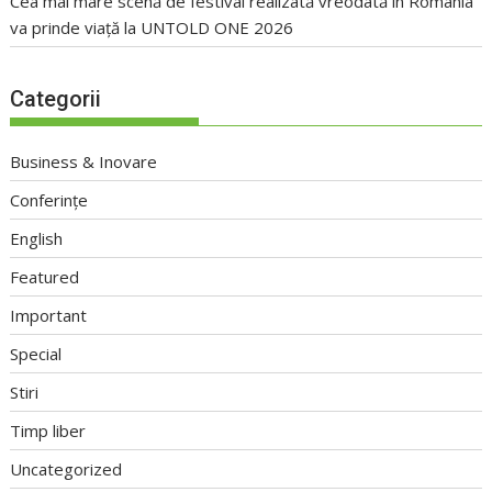
Cea mai mare scenă de festival realizată vreodată în România
va prinde viață la UNTOLD ONE 2026
Categorii
Business & Inovare
Conferințe
English
Featured
Important
Special
Stiri
Timp liber
Uncategorized