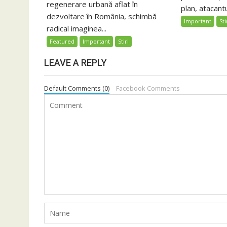
regenerare urbană aflat în
plan, atacantu
dezvoltare în România, schimbă
Important
Sti
radical imaginea...
Featured
Important
Stiri
LEAVE A REPLY
Default Comments (0)
Facebook Comments