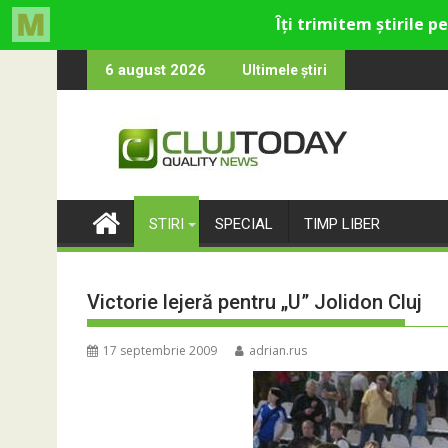
Skip
u cultural și de divertisment din Cluj-Napoca
una devine o întrebare
SportinCluj: Ci
6 august 2026
Ultimele știri
to
content
STIRI
SPECIAL
TIMP LIBER
Victorie lejeră pentru „U” Jolidon Cluj
17 septembrie 2009
adrian.rus