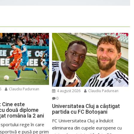
6
Claudiu Padurean
4 august 2026
Claudiu Padurean
0
: Cine este
Universitatea Cluj a câștigat
 cu două diplome
partida cu FC Botoșani
țat româna la 2 ani
FC Universitatea Cluj a îndulcit
 sportului rege în care
eliminarea din cupele europene cu
sportivă e pusă pe prim