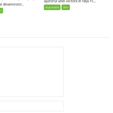
ajutorul unei victorii în fața FC...
l dinamovist...
Important
Stiri
ri