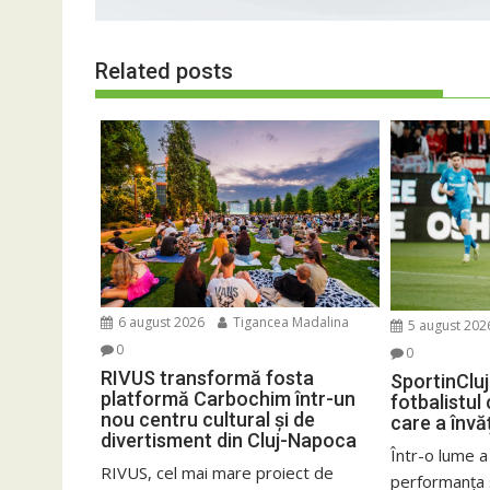
Related posts
6 august 2026
Tigancea Madalina
5 august 202
0
0
RIVUS transformă fosta
SportinCluj
platformă Carbochim într-un
fotbalistul
nou centru cultural și de
care a învă
divertisment din Cluj-Napoca
Într-o lume a
RIVUS, cel mai mare proiect de
performanța 