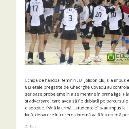
Echipa de handbal feminin „U” Jolidon Cluj s-a impus
8).Fetele pregătite de Gheorghe Covaciu au controlat 
serioase probeleme în a se menţine în prima ligă. Pân
şi adversare, care avea să fie dublată pe parcursul păr
dispoziţie. Până la urmă, „studentele” s-au impus la 
lună, deoarece întrecerea internă va fi întreruptă pen
Stiri