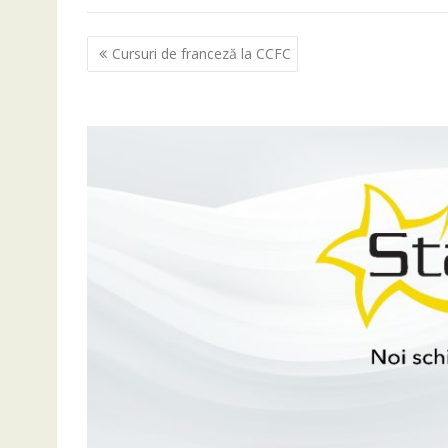
Navigare
Cursuri de franceză la CCFC
în
articole