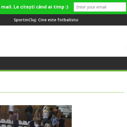
ne este fotbalistul cu două diplome care a învățat româna la 2 a
Compania de Apă Someș, 