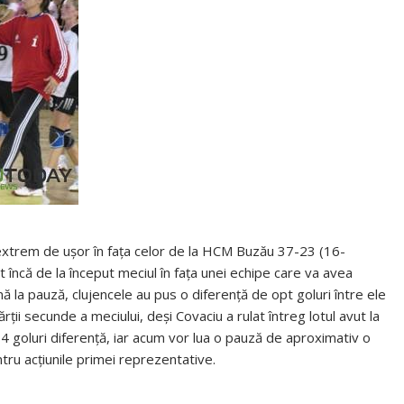
 extrem de uşor în faţa celor de la HCM Buzău 37-23 (16-
încă de la început meciul în faţa unei echipe care va avea
ă la pauză, clujencele au pus o diferenţă de opt goluri între ele
ţii secunde a meciului, deşi Covaciu a rulat întreg lotul avut la
14 goluri diferenţă, iar acum vor lua o pauză de aproximativ o
tru acţiunile primei reprezentative.