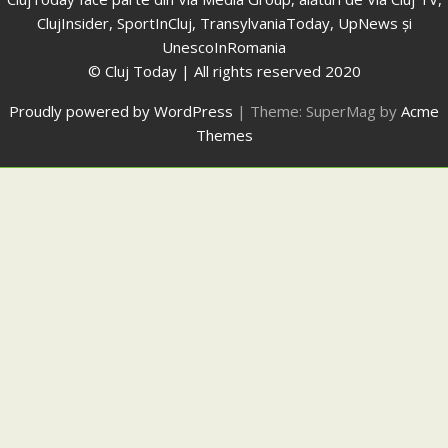
ClujInsider, SportInCluj, TransylvaniaToday, UpNews și
UnescoInRomania
© Cluj Today | All rights reserved 2020
Proudly powered by WordPress
|
Theme: SuperMag by
Acme
Themes