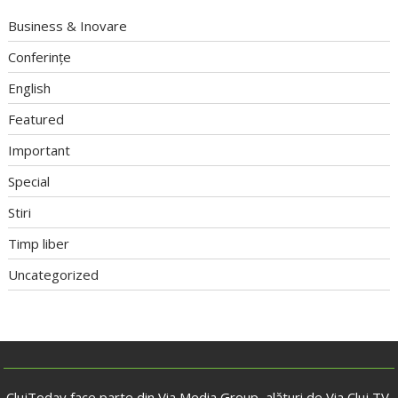
Business & Inovare
Conferințe
English
Featured
Important
Special
Stiri
Timp liber
Uncategorized
ClujToday face parte din Via Media Group, alături de Via Cluj TV,