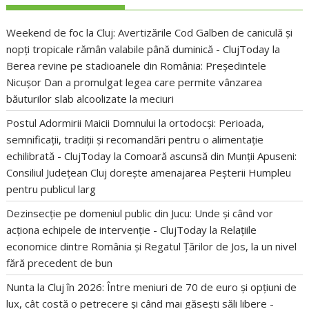
Weekend de foc la Cluj: Avertizările Cod Galben de caniculă și
nopți tropicale rămân valabile până duminică - ClujToday
la
Berea revine pe stadioanele din România: Președintele
Nicușor Dan a promulgat legea care permite vânzarea
băuturilor slab alcoolizate la meciuri
Postul Adormirii Maicii Domnului la ortodocși: Perioada,
semnificații, tradiții și recomandări pentru o alimentație
echilibrată - ClujToday
la
Comoară ascunsă din Munții Apuseni:
Consiliul Județean Cluj dorește amenajarea Peșterii Humpleu
pentru publicul larg
Dezinsecție pe domeniul public din Jucu: Unde și când vor
acționa echipele de intervenție - ClujToday
la
Relațiile
economice dintre România și Regatul Țărilor de Jos, la un nivel
fără precedent de bun
Nunta la Cluj în 2026: Între meniuri de 70 de euro și opțiuni de
lux, cât costă o petrecere și când mai găsești săli libere -