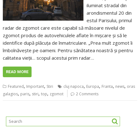
iluminat stradal din
arondismentul 20 din
estul Parisului, primul
radar de zgomot care este capabil să măsoare nivelul de
zgomot produs de autovehiculele aflate în mişcare şi să le
identifice după plăcuţa de înmatriculare. „Prea mult zgomot îi
îmbolnăveşte pe oameni. Pentru sănătatea noastră şi pentru
calitatea vieţii… scopul acestui prim radar…
READ MORE
,
,
,
,
,
,
Featured
Important
Stiri
cluj napoca
Europa
Franta
news
oras
,
,
,
,
galagios
paris
stiri
top
zgomot
2 Comments