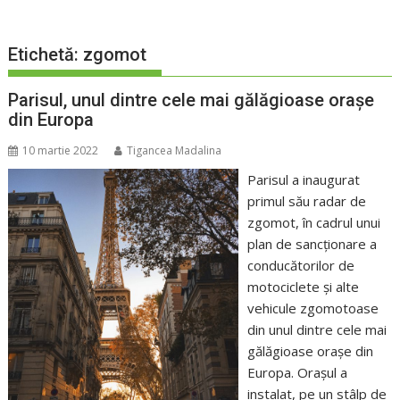
Etichetă:
zgomot
Parisul, unul dintre cele mai gălăgioase oraşe
din Europa
10 martie 2022
Tigancea Madalina
Parisul a inaugurat
primul său radar de
zgomot, în cadrul unui
plan de sancţionare a
conducătorilor de
motociclete şi alte
vehicule zgomotoase
din unul dintre cele mai
gălăgioase oraşe din
Europa. Oraşul a
instalat, pe un stâlp de