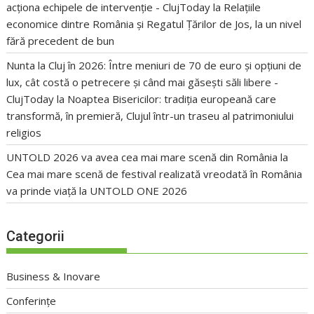
acționa echipele de intervenție - ClujToday
la
Relațiile
economice dintre România și Regatul Țărilor de Jos, la un nivel
fără precedent de bun
Nunta la Cluj în 2026: Între meniuri de 70 de euro și opțiuni de
lux, cât costă o petrecere și când mai găsești săli libere -
ClujToday
la
Noaptea Bisericilor: tradiția europeană care
transformă, în premieră, Clujul într-un traseu al patrimoniului
religios
UNTOLD 2026 va avea cea mai mare scenă din România
la
Cea mai mare scenă de festival realizată vreodată în România
va prinde viață la UNTOLD ONE 2026
Categorii
Business & Inovare
Conferințe