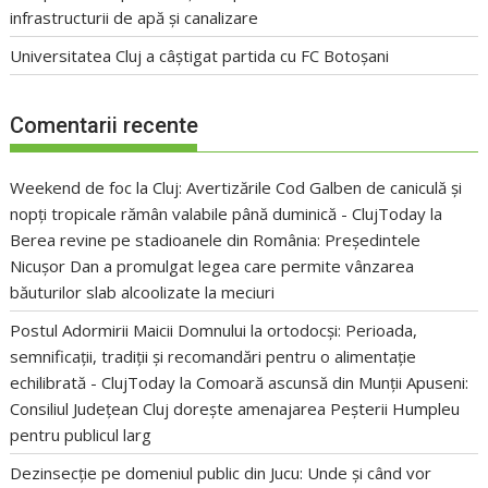
infrastructurii de apă și canalizare
Universitatea Cluj a câștigat partida cu FC Botoșani
Comentarii recente
Weekend de foc la Cluj: Avertizările Cod Galben de caniculă și
nopți tropicale rămân valabile până duminică - ClujToday
la
Berea revine pe stadioanele din România: Președintele
Nicușor Dan a promulgat legea care permite vânzarea
băuturilor slab alcoolizate la meciuri
Postul Adormirii Maicii Domnului la ortodocși: Perioada,
semnificații, tradiții și recomandări pentru o alimentație
echilibrată - ClujToday
la
Comoară ascunsă din Munții Apuseni:
Consiliul Județean Cluj dorește amenajarea Peșterii Humpleu
pentru publicul larg
Dezinsecție pe domeniul public din Jucu: Unde și când vor