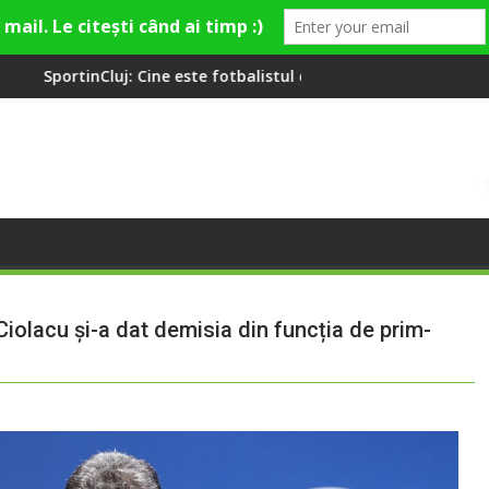
 este fotbalistul cu două diplome care a învățat româna la 2 ani
Compania de Apă Someș, c
iolacu și-a dat demisia din funcția de prim-