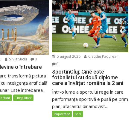
5 august 2026
Claudiu Padurean
6
Silvia Suciu
0
0
evine o întrebare
SportinCluj: Cine este
care transformă pictura
fotbalistul cu două diplome
care a învățat româna la 2 ani
 cu inteligența artificială
luna? Este întrebarea...
Într-o lume a sportului rege în care
ortant
Timp liber
performanța sportivă e pusă pe prim
plan, atacantul dinamovist...
Important
Stiri