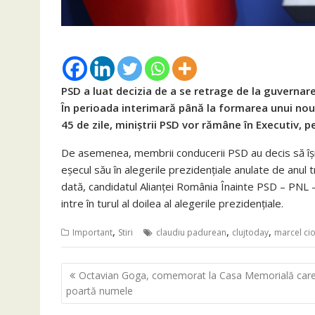
PSD a luat decizia de a se retrage de la guvernar
În perioada interimară până la formarea unui nou
45 de zile, miniștrii PSD vor rămâne în Executiv, p
De asemenea, membrii conducerii PSD au decis să își
eșecul său în alegerile prezidențiale anulate de anul tr
dată, candidatul Alianței România Înainte PSD – PNL 
intre în turul al doilea al alegerile prezidențiale.
,
,
,
Important
Stiri
claudiu padurean
clujtoday
marcel ci
Navigare
Octavian Goga, comemorat la Casa Memorială care 
în
poartă numele
articole