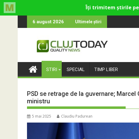
Skip
cultural și de divertisment din Cluj-Napoca
a devine o întrebare
SportinCluj: Cine
6 august 2026
Ultimele știri
to
content
STIRI
SPECIAL
TIMP LIBER
PSD se retrage de la guvernare; Marcel C
ministru
5 mai 2025
Claudiu Padurean