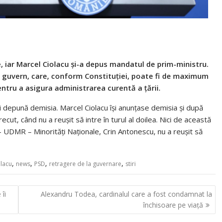
e, iar Marcel Ciolacu și-a depus mandatul de prim-ministru.
 guvern, care, conform Constituției, poate fi de maximum
entru a asigura administrarea curentă a țării.
 depună demisia. Marcel Ciolacu își anunțase demisia și după
ecut, când nu a reușit să intre în turul al doilea. Nici de această
– UDMR – Minorități Naționale, Crin Antonescu, nu a reușit să
,
,
,
,
olacu
news
PSD
retragere de la guvernare
stiri
îi
Alexandru Todea, cardinalul care a fost condamnat la
închisoare pe viață