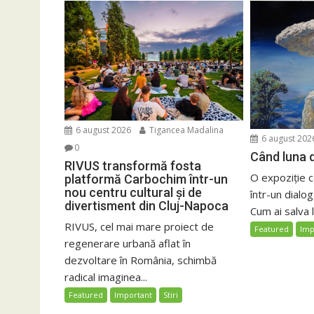
6 august 2026
Tigancea Madalina
6 august 202
0
Când luna d
RIVUS transformă fosta
O expoziție 
platformă Carbochim într-un
nou centru cultural și de
într-un dialog
divertisment din Cluj-Napoca
Cum ai salva 
RIVUS, cel mai mare proiect de
Featured
Imp
regenerare urbană aflat în
dezvoltare în România, schimbă
radical imaginea...
Featured
Important
Stiri