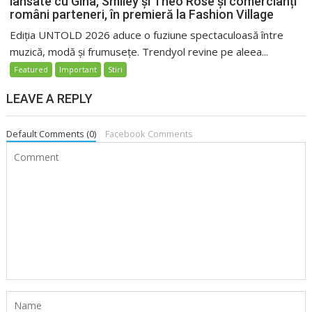
lansate cu Gina, Smiley și Theo Rose și comercianți
români parteneri, în premieră la Fashion Village
Ediția UNTOLD 2026 aduce o fuziune spectaculoasă între
muzică, modă și frumusețe. Trendyol revine pe aleea...
Featured
Important
Stiri
LEAVE A REPLY
Default Comments (0)
Facebook Comments