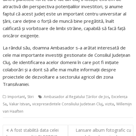
atractivă din perspectiva potenţialilor investitori, și anume
faptul că acest judeţ este un important centru universitar al
ţării, care deține o forţă de muncă bine pregătită, înalt
calificată și vorbitoare de limbi străine, capabilă să facă față
oricăror exigențe.
La rândul său, doamna Ambasador s-a arătat interesată de
cele mai importante investiții gestionate de Consiliul Județean
Cluj, de identificarea acelor domenii în care pot fi inițiate
colaborări și a dorit să afle mai multe informații despre
proiectele de dezvoltare a sectorului agricol din zona
Transilvaniei.
,
,
Important
Stiri
Ambasador al Regatului Țărilor de Jos
Excelența
,
,
,
,
Sa
Vakar Istvan
vicepresedintele Consiliului Judetean Cluj
vizita
Willemijn
van Haaften
Navigare
A fost stabilită data celei
Lansare album fotografic cu