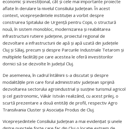
economic și investițional, cât și cele mai importante proiecte
aflate în derulare la nivelul Consiliului Județean. În acest
context, vicepreședintele instituției a vorbit despre
construirea Spitalului de Urgență pentru Copii, o structură
nouă, în sistem monobloc, modernizarea și reabilitarea
infrastructurii rutiere județene, proiectul regional de
dezvoltare a infrastructurii de apă și apă uzată din județele
Cluj și Sălaj, precum și despre Parcurile Industriale Tetarom şi
multiplele facilităţi pe care acestea le oferă investitorilor
dornici să se dezvolte în judeţul Cluj.
De asemenea, în cadrul întâlnirii s-a discutat și despre
modalitățile prin care forul administrativ județean sprijină
dezvoltarea sectorului agroindustrial și susține turismul agricol
și cel gastronomic, Vákár István realizând, cu acest prilej, o
scurtă prezentare a două entități de profil, respectiv Agro
Transilvania Cluster și Asociația Produs de Cluj.
Vicepreședintele Consiliului Județean a mai evidenţiat și unele
dintre punctele forte care fac din Cluj o locație extrem de