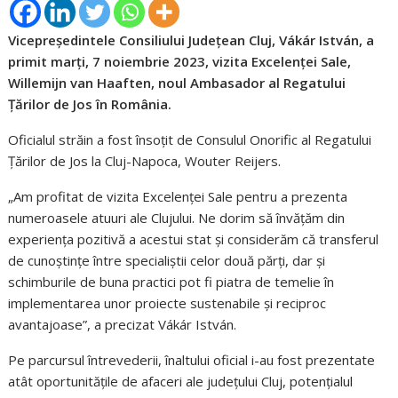
Vicepreședintele Consiliului Județean Cluj, Vákár István, a
primit marți, 7 noiembrie 2023, vizita Excelenței Sale,
Willemijn van Haaften, noul Ambasador al Regatului
Țărilor de Jos în România.
Oficialul străin a fost însoțit de Consulul Onorific al Regatului
Țărilor de Jos la Cluj-Napoca, Wouter Reijers.
„Am profitat de vizita Excelenței Sale pentru a prezenta
numeroasele atuuri ale Clujului. Ne dorim să învățăm din
experiența pozitivă a acestui stat și considerăm că transferul
de cunoștințe între specialiștii celor două părți, dar și
schimburile de buna practici pot fi piatra de temelie în
implementarea unor proiecte sustenabile și reciproc
avantajoase”, a precizat Vákár István.
Pe parcursul întrevederii, înaltului oficial i-au fost prezentate
atât oportunităţile de afaceri ale judeţului Cluj, potențialul