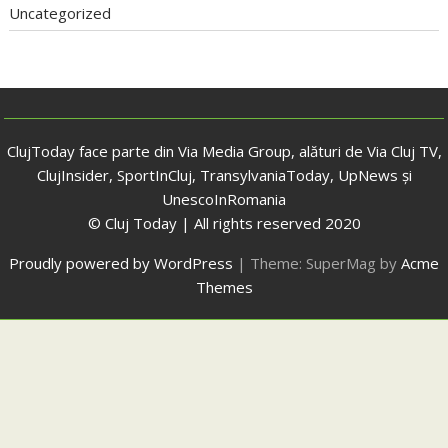
Uncategorized
ClujToday face parte din Via Media Group, alături de Via Cluj TV,
ClujInsider, SportInCluj, TransylvaniaToday, UpNews și
UnescoInRomania
© Cluj Today | All rights reserved 2020
Proudly powered by WordPress
|
Theme: SuperMag by
Acme
Themes