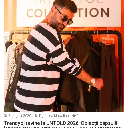
7 august 2026
Tigancea Madalina
0
Trendyol revine la UNTOLD 2026: Colecții capsulă