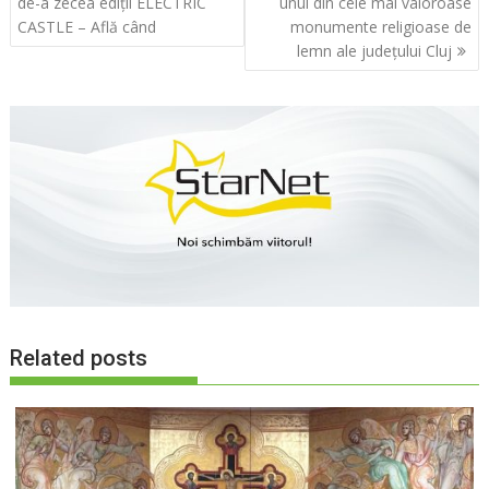
în
de-a zecea ediții ELECTRIC
unul din cele mai valoroase
articole
CASTLE – Află când
monumente religioase de
lemn ale județului Cluj
Related posts