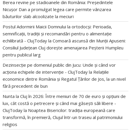
Berea revine pe stadioanele din România: Președintele
Nicușor Dan a promulgat legea care permite vânzarea
băuturilor slab alcoolizate la meciuri
Postul Adormirii Maicii Domnului la ortodocși: Perioada,
semnificații, tradiții și recomandări pentru o alimentație
echilibrată - ClujToday
la
Comoară ascunsă din Munții Apuseni:
Consiliul Județean Cluj dorește amenajarea Peșterii Humpleu
pentru publicul larg
Dezinsecție pe domeniul public din Jucu: Unde și când vor
acționa echipele de intervenție - ClujToday
la
Relațiile
economice dintre România și Regatul Țărilor de Jos, la un nivel
fără precedent de bun
Nunta la Cluj în 2026: Între meniuri de 70 de euro și opțiuni de
lux, cât costă o petrecere și când mai găsești săli libere -
ClujToday
la
Noaptea Bisericilor: tradiția europeană care
transformă, în premieră, Clujul într-un traseu al patrimoniului
religios