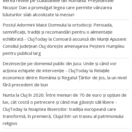
Berea revine pe stadioanele din România: Președintele
Nicușor Dan a promulgat legea care permite vânzarea
băuturilor slab alcoolizate la meciuri
Postul Adormirii Maicii Domnului la ortodocși: Perioada,
semnificații, tradiții și recomandări pentru o alimentație
echilibrată - ClujToday
la
Comoară ascunsă din Munții Apuseni:
Consiliul Județean Cluj dorește amenajarea Peșterii Humpleu
pentru publicul larg
Dezinsecție pe domeniul public din Jucu: Unde și când vor
acționa echipele de intervenție - ClujToday
la
Relațiile
economice dintre România și Regatul Țărilor de Jos, la un nivel
fără precedent de bun
Nunta la Cluj în 2026: Între meniuri de 70 de euro și opțiuni de
lux, cât costă o petrecere și când mai găsești săli libere -
ClujToday
la
Noaptea Bisericilor: tradiția europeană care
transformă, în premieră, Clujul într-un traseu al patrimoniului
religios