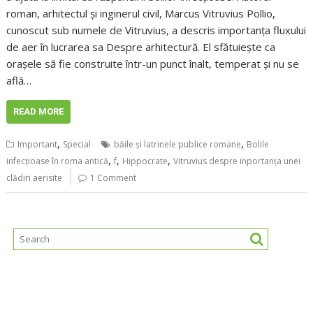
roman, arhitectul și inginerul civil, Marcus Vitruvius Pollio,
cunoscut sub numele de Vitruvius, a descris importanța fluxului
de aer în lucrarea sa Despre arhitectură. El sfătuiește ca
orașele să fie construite într-un punct înalt, temperat și nu se
află…
READ MORE
,
,
Important
Special
băile și latrinele publice romane
Bolile
,
,
,
infecțioase în roma antică
f
Hippocrate
Vitruvius despre inportanța unei
clădiri aerisite
1 Comment