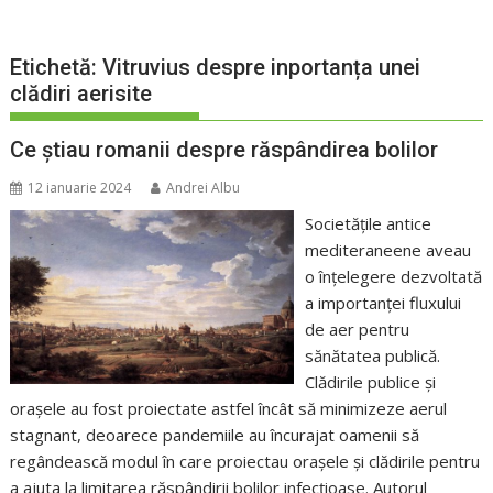
Etichetă:
Vitruvius despre inportanța unei
clădiri aerisite
Ce știau romanii despre răspândirea bolilor
12 ianuarie 2024
Andrei Albu
Societățile antice
mediteraneene aveau
o înțelegere dezvoltată
a importanței fluxului
de aer pentru
sănătatea publică.
Clădirile publice și
orașele au fost proiectate astfel încât să minimizeze aerul
stagnant, deoarece pandemiile au încurajat oamenii să
regândească modul în care proiectau orașele și clădirile pentru
a ajuta la limitarea răspândirii bolilor infecțioase. Autorul