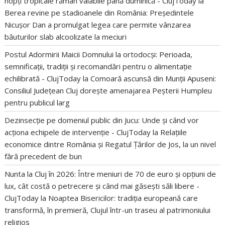
nopți tropicale rămân valabile până duminică - ClujToday
la
Berea revine pe stadioanele din România: Președintele
Nicușor Dan a promulgat legea care permite vânzarea
băuturilor slab alcoolizate la meciuri
Postul Adormirii Maicii Domnului la ortodocși: Perioada,
semnificații, tradiții și recomandări pentru o alimentație
echilibrată - ClujToday
la
Comoară ascunsă din Munții Apuseni:
Consiliul Județean Cluj dorește amenajarea Peșterii Humpleu
pentru publicul larg
Dezinsecție pe domeniul public din Jucu: Unde și când vor
acționa echipele de intervenție - ClujToday
la
Relațiile
economice dintre România și Regatul Țărilor de Jos, la un nivel
fără precedent de bun
Nunta la Cluj în 2026: Între meniuri de 70 de euro și opțiuni de
lux, cât costă o petrecere și când mai găsești săli libere -
ClujToday
la
Noaptea Bisericilor: tradiția europeană care
transformă, în premieră, Clujul într-un traseu al patrimoniului
religios