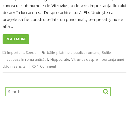
cunoscut sub numele de Vitruvius, a descris importanța fluxului
de aer în lucrarea sa Despre arhitectură. El sfătuiește ca
orașele să fie construite într-un punct înalt, temperat și nu se
află…
READ MORE
,
,
Important
Special
băile și latrinele publice romane
Bolile
,
,
,
infecțioase în roma antică
f
Hippocrate
Vitruvius despre inportanța unei
clădiri aerisite
1 Comment