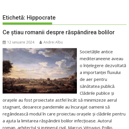
Etichetă:
Hippocrate
Ce știau romanii despre răspândirea bolilor
12 ianuarie 2024
Andrei Albu
Societățile antice
mediteraneene aveau
o înțelegere dezvoltată
a importanței fluxului
de aer pentru
sănătatea publică.
Clădirile publice și
orașele au fost proiectate astfel încât să minimizeze aerul
stagnant, deoarece pandemiile au încurajat oamenii să
regândească modul în care proiectau orașele și clădirile pentru
a ajuta la limitarea răspândirii bolilor infecțioase. Autorul
roman, arhitectul și inginerul civil, Marcus Vitruvius Pollio,