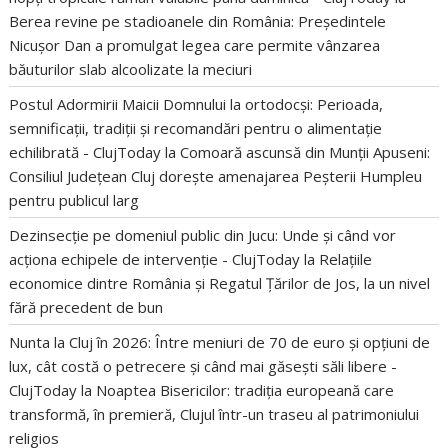
Berea revine pe stadioanele din România: Președintele
Nicușor Dan a promulgat legea care permite vânzarea
băuturilor slab alcoolizate la meciuri
Postul Adormirii Maicii Domnului la ortodocși: Perioada,
semnificații, tradiții și recomandări pentru o alimentație
echilibrată - ClujToday
la
Comoară ascunsă din Munții Apuseni:
Consiliul Județean Cluj dorește amenajarea Peșterii Humpleu
pentru publicul larg
Dezinsecție pe domeniul public din Jucu: Unde și când vor
acționa echipele de intervenție - ClujToday
la
Relațiile
economice dintre România și Regatul Țărilor de Jos, la un nivel
fără precedent de bun
Nunta la Cluj în 2026: Între meniuri de 70 de euro și opțiuni de
lux, cât costă o petrecere și când mai găsești săli libere -
ClujToday
la
Noaptea Bisericilor: tradiția europeană care
transformă, în premieră, Clujul într-un traseu al patrimoniului
religios