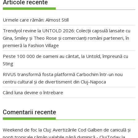
Articole recente
Urmele care rămân: Almost Still
Trendyol revine la UNTOLD 2026: Colecții capsulă lansate cu
Gina, Smiley și Theo Rose și comercianți români parteneri, în
premieră la Fashion Village
Peste 100 000 de oameni au cântat, la Untold, împreună cu
Sting
RIVUS transformă fosta platformă Carbochim într-un nou
centru cultural și de divertisment din Cluj-Napoca
Când luna devine o întrebare
Comentarii recente
Weekend de foc la Cluj: Avertizările Cod Galben de caniculă și
nopți tropicale rămân valabile până duminică - ClujToday
la