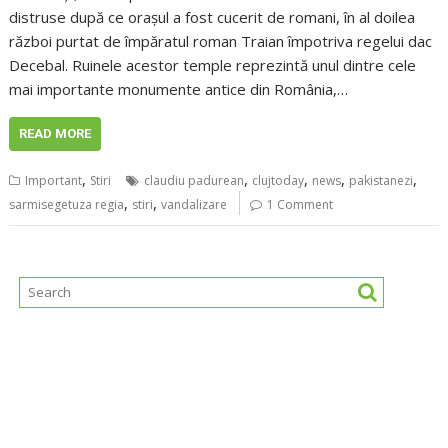
distruse după ce orașul a fost cucerit de romani, în al doilea
război purtat de împăratul roman Traian împotriva regelui dac
Decebal. Ruinele acestor temple reprezintă unul dintre cele
mai importante monumente antice din România,…
READ MORE
,
,
,
,
,
Important
Stiri
claudiu padurean
clujtoday
news
pakistanezi
,
,
sarmisegetuza regia
stiri
vandalizare
1 Comment