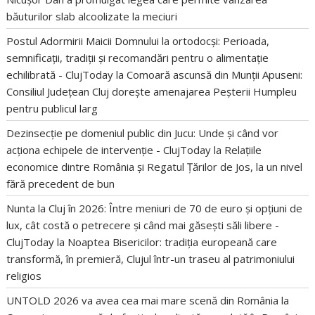
băuturilor slab alcoolizate la meciuri
Postul Adormirii Maicii Domnului la ortodocși: Perioada,
semnificații, tradiții și recomandări pentru o alimentație
echilibrată - ClujToday
la
Comoară ascunsă din Munții Apuseni:
Consiliul Județean Cluj dorește amenajarea Peșterii Humpleu
pentru publicul larg
Dezinsecție pe domeniul public din Jucu: Unde și când vor
acționa echipele de intervenție - ClujToday
la
Relațiile
economice dintre România și Regatul Țărilor de Jos, la un nivel
fără precedent de bun
Nunta la Cluj în 2026: Între meniuri de 70 de euro și opțiuni de
lux, cât costă o petrecere și când mai găsești săli libere -
ClujToday
la
Noaptea Bisericilor: tradiția europeană care
transformă, în premieră, Clujul într-un traseu al patrimoniului
religios
UNTOLD 2026 va avea cea mai mare scenă din România
la