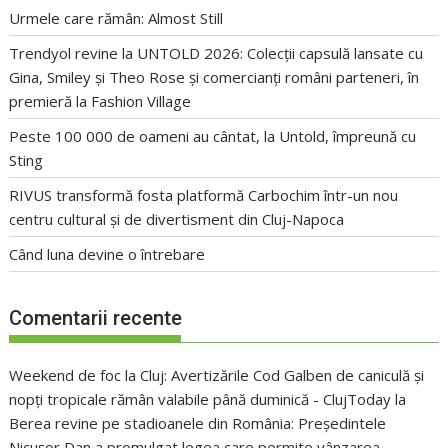
Urmele care rămân: Almost Still
Trendyol revine la UNTOLD 2026: Colecții capsulă lansate cu
Gina, Smiley și Theo Rose și comercianți români parteneri, în
premieră la Fashion Village
Peste 100 000 de oameni au cântat, la Untold, împreună cu
Sting
RIVUS transformă fosta platformă Carbochim într-un nou
centru cultural și de divertisment din Cluj-Napoca
Când luna devine o întrebare
Comentarii recente
Weekend de foc la Cluj: Avertizările Cod Galben de caniculă și
nopți tropicale rămân valabile până duminică - ClujToday
la
Berea revine pe stadioanele din România: Președintele
Nicușor Dan a promulgat legea care permite vânzarea