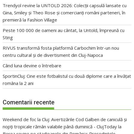
Trendyol revine la UNTOLD 2026: Colecții capsulă lansate cu
Gina, Smiley și Theo Rose și comercianți români parteneri, în
premieră la Fashion Village
Peste 100 000 de oameni au cântat, la Untold, împreună cu
Sting
RIVUS transformă fosta platformă Carbochim într-un nou
centru cultural și de divertisment din Cluj-Napoca
Când luna devine o întrebare
SportinCluj: Cine este fotbalistul cu două diplome care a învățat
româna la 2 ani
Comentarii recente
Weekend de foc la Cluj: Avertizările Cod Galben de caniculă și
nopți tropicale rămân valabile până duminică - ClujToday
la
Berea revine pe stadioanele din România: Președintele