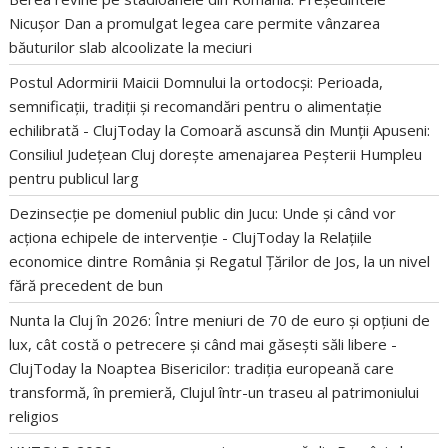
Nicușor Dan a promulgat legea care permite vânzarea
băuturilor slab alcoolizate la meciuri
Postul Adormirii Maicii Domnului la ortodocși: Perioada,
semnificații, tradiții și recomandări pentru o alimentație
echilibrată - ClujToday
la
Comoară ascunsă din Munții Apuseni:
Consiliul Județean Cluj dorește amenajarea Peșterii Humpleu
pentru publicul larg
Dezinsecție pe domeniul public din Jucu: Unde și când vor
acționa echipele de intervenție - ClujToday
la
Relațiile
economice dintre România și Regatul Țărilor de Jos, la un nivel
fără precedent de bun
Nunta la Cluj în 2026: Între meniuri de 70 de euro și opțiuni de
lux, cât costă o petrecere și când mai găsești săli libere -
ClujToday
la
Noaptea Bisericilor: tradiția europeană care
transformă, în premieră, Clujul într-un traseu al patrimoniului
religios