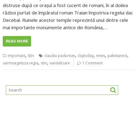
distruse după ce orașul a fost cucerit de romani, în al doilea
război purtat de împăratul roman Traian împotriva regelui dac
Decebal. Ruinele acestor temple reprezintă unul dintre cele
mai importante monumente antice din România,…
READ MORE
,
,
,
,
,
Important
Stiri
claudiu padurean
clujtoday
news
pakistanezi
,
,
sarmisegetuza regia
stiri
vandalizare
1 Comment