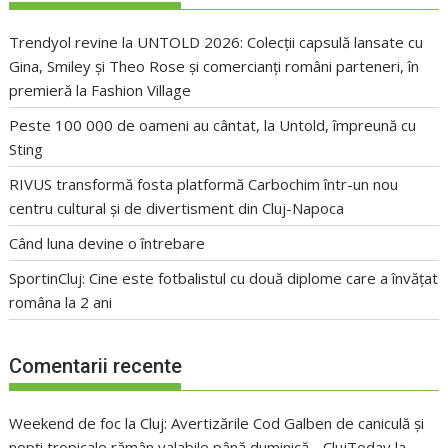
Trendyol revine la UNTOLD 2026: Colecții capsulă lansate cu
Gina, Smiley și Theo Rose și comercianți români parteneri, în
premieră la Fashion Village
Peste 100 000 de oameni au cântat, la Untold, împreună cu
Sting
RIVUS transformă fosta platformă Carbochim într-un nou
centru cultural și de divertisment din Cluj-Napoca
Când luna devine o întrebare
SportinCluj: Cine este fotbalistul cu două diplome care a învățat
româna la 2 ani
Comentarii recente
Weekend de foc la Cluj: Avertizările Cod Galben de caniculă și
nopți tropicale rămân valabile până duminică - ClujToday
la