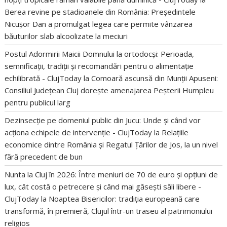
Berea revine pe stadioanele din România: Președintele
Nicușor Dan a promulgat legea care permite vânzarea
băuturilor slab alcoolizate la meciuri
Postul Adormirii Maicii Domnului la ortodocși: Perioada,
semnificații, tradiții și recomandări pentru o alimentație
echilibrată - ClujToday
la
Comoară ascunsă din Munții Apuseni:
Consiliul Județean Cluj dorește amenajarea Peșterii Humpleu
pentru publicul larg
Dezinsecție pe domeniul public din Jucu: Unde și când vor
acționa echipele de intervenție - ClujToday
la
Relațiile
economice dintre România și Regatul Țărilor de Jos, la un nivel
fără precedent de bun
Nunta la Cluj în 2026: Între meniuri de 70 de euro și opțiuni de
lux, cât costă o petrecere și când mai găsești săli libere -
ClujToday
la
Noaptea Bisericilor: tradiția europeană care
transformă, în premieră, Clujul într-un traseu al patrimoniului
religios