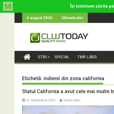
Skip
entru cultural și de divertisment din Cluj-Napoca
d luna devine o întrebare
SportinCluj
6 august 2026
Ultimele știri
to
content
STIRI
SPECIAL
TIMP LIBER
Etichetă:
indienii din zona california
Statul California a avut cele mai multe tr
21 septembrie 2024
Andrei Albu