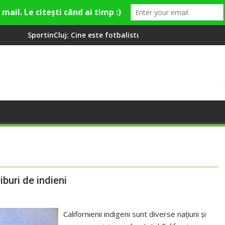
: Cine este fotbalistul cu două diplome care a învățat româna la
Compania de Apă Som
iburi de indieni
Californienii indigeni sunt diverse națiuni și