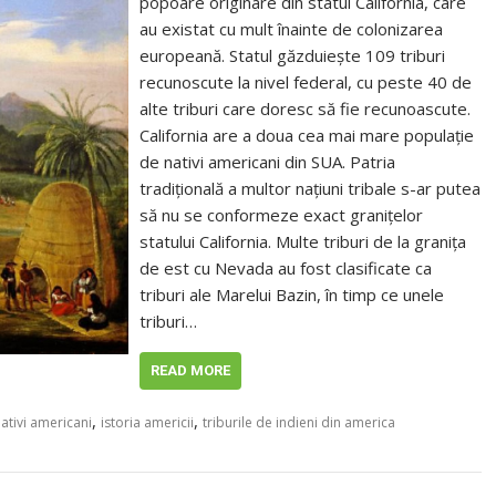
popoare originare din statul California, care
au existat cu mult înainte de colonizarea
europeană. Statul găzduiește 109 triburi
recunoscute la nivel federal, cu peste 40 de
alte triburi care doresc să fie recunoascute.
California are a doua cea mai mare populație
de nativi americani din SUA. Patria
tradițională a multor națiuni tribale s-ar putea
să nu se conformeze exact granițelor
statului California. Multe triburi de la granița
de est cu Nevada au fost clasificate ca
triburi ale Marelui Bazin, în timp ce unele
triburi…
READ MORE
,
,
nativi americani
istoria americii
triburile de indieni din america