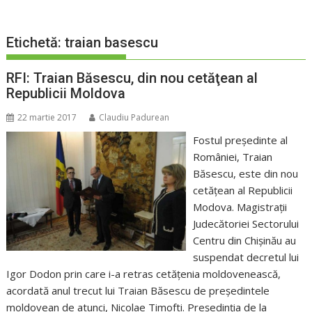
Etichetă:
traian basescu
RFI: Traian Băsescu, din nou cetăţean al
Republicii Moldova
22 martie 2017
Claudiu Padurean
Fostul preşedinte al
României, Traian
Băsescu, este din nou
cetăţean al Republicii
Modova. Magistraţii
Judecătoriei Sectorului
Centru din Chişinău au
suspendat decretul lui
Igor Dodon prin care i-a retras cetăţenia moldovenească,
acordată anul trecut lui Traian Băsescu de preşedintele
moldovean de atunci, Nicolae Timofti. Preşedinţia de la