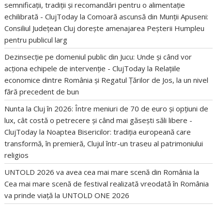
semnificații, tradiții și recomandări pentru o alimentație
echilibrată - ClujToday
la
Comoară ascunsă din Munții Apuseni:
Consiliul Județean Cluj dorește amenajarea Peșterii Humpleu
pentru publicul larg
Dezinsecție pe domeniul public din Jucu: Unde și când vor
acționa echipele de intervenție - ClujToday
la
Relațiile
economice dintre România și Regatul Țărilor de Jos, la un nivel
fără precedent de bun
Nunta la Cluj în 2026: Între meniuri de 70 de euro și opțiuni de
lux, cât costă o petrecere și când mai găsești săli libere -
ClujToday
la
Noaptea Bisericilor: tradiția europeană care
transformă, în premieră, Clujul într-un traseu al patrimoniului
religios
UNTOLD 2026 va avea cea mai mare scenă din România
la
Cea mai mare scenă de festival realizată vreodată în România
va prinde viață la UNTOLD ONE 2026