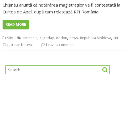
Chişinău anunţă că hotărârea magistraţilor va fi contestată la
Curtea de Apel, după cum relatează RFI România.
READ MORE
,
,
,
,
,
Stiri
cetatenie
cujtoday
dodon
news
Republica Moldova
stiri
,
Cluj
traian basescu
Leave a comment