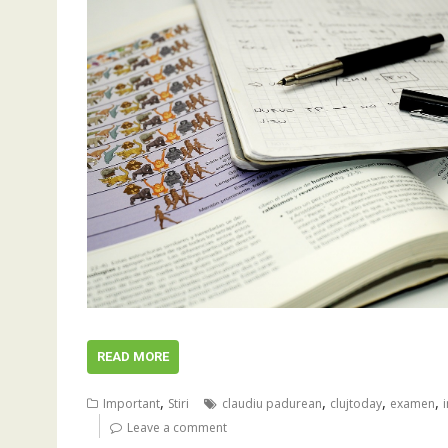
READ MORE
,
,
,
,
Important
Stiri
claudiu padurean
clujtoday
examen
Leave a comment