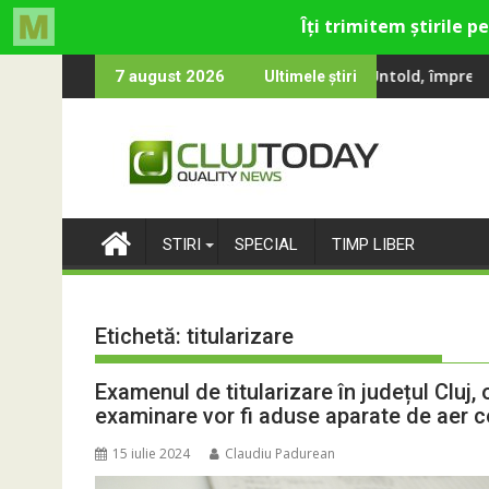
Skip
ey și Theo Rose și comercianți români parteneri, în premieră la 
de oameni au cântat, la Untold, împreună cu Sting
RIVUS transformă fosta
7 august 2026
Ultimele știri
to
content
STIRI
SPECIAL
TIMP LIBER
Etichetă:
titularizare
Examenul de titularizare în județul Cluj, 
examinare vor fi aduse aparate de aer c
15 iulie 2024
Claudiu Padurean