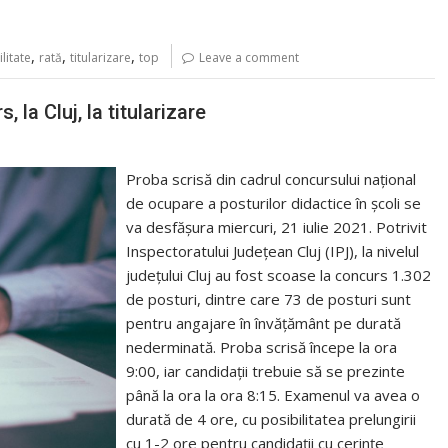
,
,
,
litate
rată
titularizare
top
Leave a comment
la Cluj, la titularizare
Proba scrisă din cadrul concursului național
de ocupare a posturilor didactice în școli se
va desfășura miercuri, 21 iulie 2021. Potrivit
Inspectoratului Județean Cluj (IPJ), la nivelul
județului Cluj au fost scoase la concurs 1.302
de posturi, dintre care 73 de posturi sunt
pentru angajare în învățământ pe durată
nederminată. Proba scrisă începe la ora
9:00, iar candidații trebuie să se prezinte
până la ora la ora 8:15. Examenul va avea o
durată de 4 ore, cu posibilitatea prelungirii
cu 1-2 ore pentru candidații cu cerințe