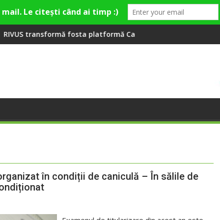
Fashion Village
 platformă Carbochim într-un nou centru cultural și de divert
Când luna devine o întrebare
organizat în condiții de caniculă – În sălile de
ondiționat