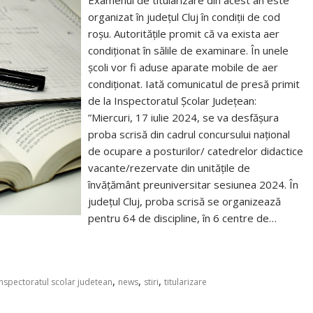
Examenul de titularizare din acest an este
organizat în județul Cluj în condiții de cod
roșu. Autoritățile promit că va exista aer
condiționat în sălile de examinare. În unele
școli vor fi aduse aparate mobile de aer
condiționat. Iată comunicatul de presă primit
de la Inspectoratul Școlar Județean:
”Miercuri, 17 iulie 2024, se va desfășura
proba scrisă din cadrul concursului național
de ocupare a posturilor/ catedrelor didactice
vacante/rezervate din unitățile de
învățământ preuniversitar sesiunea 2024. În
județul Cluj, proba scrisă se organizează
pentru 64 de discipline, în 6 centre de…
,
,
,
inspectoratul scolar judetean
news
stiri
titularizare