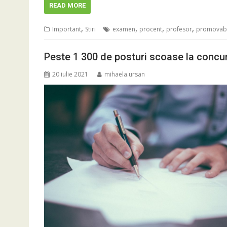
READ MORE
,
,
,
,
Important
Stiri
examen
procent
profesor
promovabi
Peste 1 300 de posturi scoase la concurs, 
20 iulie 2021
mihaela.ursan