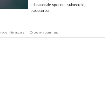
educaționale speciale. Subiectele,
traducerea…
,
proba
titularizare
Leave a comment