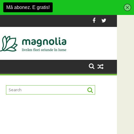
isment din Cluj-Napoca
SportinCluj: Cine este fotbalistul cu d