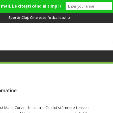
Cine este fotbalistul cu două diplome care a învățat româna la 2
Compania de Apă Some
lomatice
i Matia Corvin din centrul Clujului stârnește tensiuni