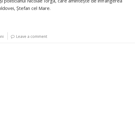
 și politicianul Nicolae Iorga, care amintește de înfrângerea
oldovei, Ștefan cel Mare.
uni
Leave a comment