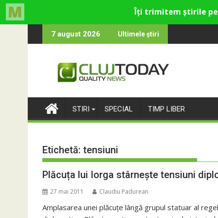
Skip
ntru cultural și de divertisment din Cluj-Napoca
 luna devine o întrebare
SportinCluj: 
7 august 2026
Ultimele știri
to
content
STIRI
SPECIAL
TIMP LIBER
Etichetă:
tensiuni
Plăcuța lui Iorga stârnește tensiuni dip
27 mai 2011
Claudiu Padurean
Amplasarea unei plăcuțe lângă grupul statuar al regelu