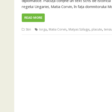
diplomatice. Plăcuța conține un text scris de istoricul
regelui Ungariei, Matia Corvin, în fața domnitorului M
READ MORE
,
,
,
,
Stiri
Iorga
Matia Corvin
Matyas Szilagyi
placute
tensi