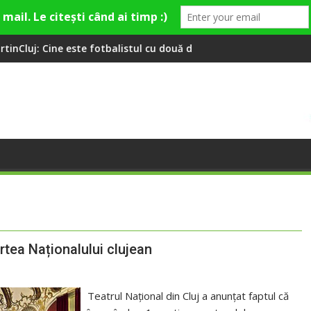
te fotbalistul cu două diplome care a învățat româna la 2 ani
Compania de Apă Someș, camp
rtea Naționalului clujean
Teatrul Național din Cluj a anunțat faptul că