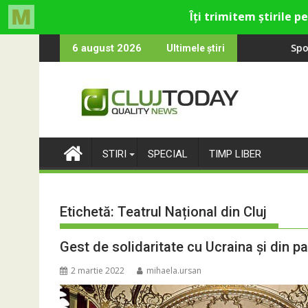
Skip
ltural și de divertisment din Cluj-Napoca
evine o întrebare
SportinCluj: Cine es
6 august 2026
Ultimele știri
to
content
STIRI
SPECIAL
TIMP LIBER
Etichetă:
Teatrul Național din Cluj
Gest de solidaritate cu Ucraina și din pa
2 martie 2022
mihaela.ursan