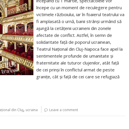
începând cu 1 martie, spectacolele vor
începe cu un moment de reculegere pentru
victimele războiului, iar în foaierul teatrului va
fi amplasată o urnă, banii strânși urmând să
ajungă la cetățenii ucraineni din zonele
afectate de conflict. Astfel, în semn de
solidaritate faţă de poporul ucrainean,
Teatrul Național din Cluj-Napoca face apel la
sentimentele profunde de umanitate și
fraternitate ale tuturor clujenilor, atât față
de cei prinși în conflictul armat de peste
granițe, cât și față de cei care se refugiază
,
țional din Cluj
ucraina
Leave a comment