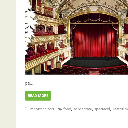
pe…
READ MORE
,
,
,
,
Important
Stiri
fond
solidaritate
spectacol
Teatrul Na