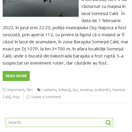
răsturnat cu mașina în
lacul Someșul Cald. În
data de 1 februarie
2022, în jurul orei 22:25, poliția municipiului Cluj-Napoca a fost
sesizată, prin apel la 112, cu privire la faptul că o mașină ar fi
căzut în lacul de acumulare, în zona Barajului Someșul Cald, mai
exact pe DJ 107P, la km 3+700 m, în afara localității Someșul
Cald, unde o bucată din balustrada barajului a fost ruptă. S-a
suspectat un eveniment rutier, dar căutările au fost…
READ MORE
,
,
,
,
,
,
Important
Stiri
cadavru
echipaj
lac
masina
scafandri
Somesu
,
Cald
trup
Leave a comment