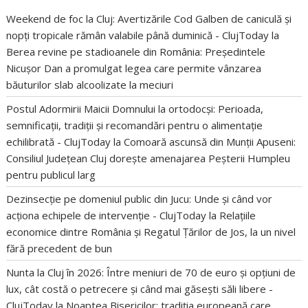
Weekend de foc la Cluj: Avertizările Cod Galben de caniculă și
nopți tropicale rămân valabile până duminică - ClujToday
la
Berea revine pe stadioanele din România: Președintele
Nicușor Dan a promulgat legea care permite vânzarea
băuturilor slab alcoolizate la meciuri
Postul Adormirii Maicii Domnului la ortodocși: Perioada,
semnificații, tradiții și recomandări pentru o alimentație
echilibrată - ClujToday
la
Comoară ascunsă din Munții Apuseni:
Consiliul Județean Cluj dorește amenajarea Peșterii Humpleu
pentru publicul larg
Dezinsecție pe domeniul public din Jucu: Unde și când vor
acționa echipele de intervenție - ClujToday
la
Relațiile
economice dintre România și Regatul Țărilor de Jos, la un nivel
fără precedent de bun
Nunta la Cluj în 2026: Între meniuri de 70 de euro și opțiuni de
lux, cât costă o petrecere și când mai găsești săli libere -
ClujToday
la
Noaptea Bisericilor: tradiția europeană care