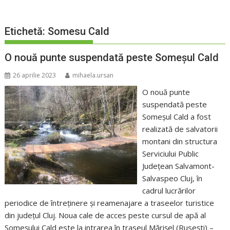
Etichetă:
Somesu Cald
O nouă punte suspendată peste Someșul Cald
26 aprilie 2023
mihaela.ursan
O nouă punte
suspendată peste
Someșul Cald a fost
realizată de salvatorii
montani din structura
Serviciului Public
Județean Salvamont-
Salvaspeo Cluj, în
cadrul lucrărilor
periodice de întreținere și reamenajare a traseelor turistice
din județul Cluj. Noua cale de acces peste cursul de apă al
Someșului Cald este la intrarea în traseul Mărișel (Rusești) –