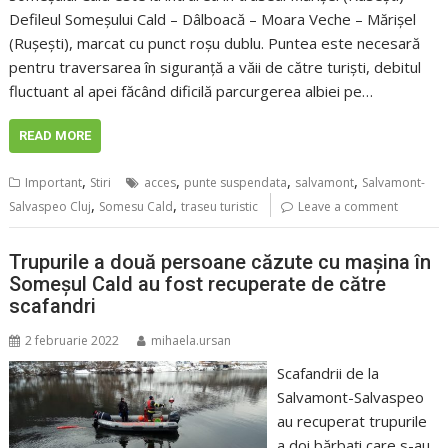
Defileul Someșului Cald – Dâlboacă – Moara Veche – Mărișel
(Rușești), marcat cu punct roșu dublu. Puntea este necesară
pentru traversarea în siguranță a văii de către turiști, debitul
fluctuant al apei făcând dificilă parcurgerea albiei pe…
READ MORE
,
,
,
,
Important
Stiri
acces
punte suspendata
salvamont
Salvamont-
,
,
Salvaspeo Cluj
Somesu Cald
traseu turistic
Leave a comment
Trupurile a două persoane căzute cu mașina în
Someșul Cald au fost recuperate de către
scafandri
2 februarie 2022
mihaela.ursan
Scafandrii de la
Salvamont-Salvaspeo
au recuperat trupurile
a doi bărbați care s-au