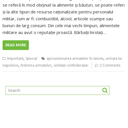
se referă în mod obișnuit la alimente și băuturi, se poate referi
și la alte tipuri de resurse raționalizate pentru personalul
militar, cum ar fi: combustibil, alcool, articole scumpe sau
bunuri de larg consum. Din cele mai vechi timpuri, alimentele
militare au avut o reputație proastă. Bărbații înrolați…
READ MORE
,
,
Important
Special
aprovizionarea armatelor în istorie
armata lui
,
,
napoleon
hrănirea armatelor
soldații confederației
2 Comments