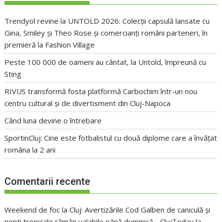
Trendyol revine la UNTOLD 2026: Colecții capsulă lansate cu
Gina, Smiley și Theo Rose și comercianți români parteneri, în
premieră la Fashion Village
Peste 100 000 de oameni au cântat, la Untold, împreună cu
Sting
RIVUS transformă fosta platformă Carbochim într-un nou
centru cultural și de divertisment din Cluj-Napoca
Când luna devine o întrebare
SportinCluj: Cine este fotbalistul cu două diplome care a învățat
româna la 2 ani
Comentarii recente
Weekend de foc la Cluj: Avertizările Cod Galben de caniculă și
nopți tropicale rămân valabile până duminică - ClujToday
la