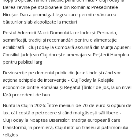
Berea revine pe stadioanele din România: Președintele
Nicușor Dan a promulgat legea care permite vânzarea
băuturilor slab alcoolizate la meciuri
Postul Adormirii Maicii Domnului la ortodocși: Perioada,
semnificații, tradiții și recomandări pentru o alimentație
echilibrată - ClujToday
la
Comoară ascunsă din Munții Apuseni:
Consiliul Județean Cluj dorește amenajarea Peșterii Humpleu
pentru publicul larg
Dezinsecție pe domeniul public din Jucu: Unde și când vor
acționa echipele de intervenție - ClujToday
la
Relațiile
economice dintre România și Regatul Țărilor de Jos, la un nivel
fără precedent de bun
Nunta la Cluj în 2026: Între meniuri de 70 de euro și opțiuni de
lux, cât costă o petrecere și când mai găsești săli libere -
ClujToday
la
Noaptea Bisericilor: tradiția europeană care
transformă, în premieră, Clujul într-un traseu al patrimoniului
religios