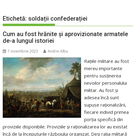
Etichetă:
soldații confederației
Cum au fost hrănite și aprovizionate armatele
de-a lungul istoriei
7 noiembrie 2023
Andrei Albu
Rațiile militare au fost
mereu importante
pentru susținerea
nevoilor personalului
militar. Au fost și
adesea încă sunt
supuse raționalizării,
fiecare individ primea
porția specifică din
proviziile disponibile. Proviziile și raționalizarea lor au existat
încă de la începuturile războiului organizat. Deși rația militară