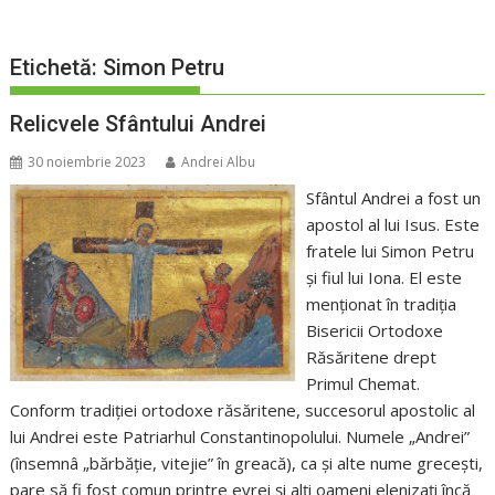
Etichetă:
Simon Petru
Relicvele Sfântului Andrei
30 noiembrie 2023
Andrei Albu
Sfântul Andrei a fost un
apostol al lui Isus. Este
fratele lui Simon Petru
și fiul lui Iona. El este
menționat în tradiția
Bisericii Ortodoxe
Răsăritene drept
Primul Chemat.
Conform tradiției ortodoxe răsăritene, succesorul apostolic al
lui Andrei este Patriarhul Constantinopolului. Numele „Andrei”
(însemnâ „bărbăție, vitejie” în greacă), ca și alte nume grecești,
pare să fi fost comun printre evrei și alți oameni elenizați încă