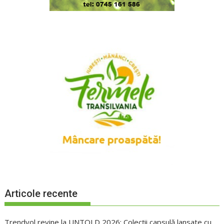
Articole recente
Trendyol revine la UNTOLD 2026: Colecții capsulă lansate cu