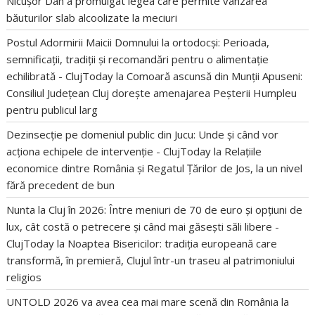
Nicușor Dan a promulgat legea care permite vânzarea
băuturilor slab alcoolizate la meciuri
Postul Adormirii Maicii Domnului la ortodocși: Perioada,
semnificații, tradiții și recomandări pentru o alimentație
echilibrată - ClujToday
la
Comoară ascunsă din Munții Apuseni:
Consiliul Județean Cluj dorește amenajarea Peșterii Humpleu
pentru publicul larg
Dezinsecție pe domeniul public din Jucu: Unde și când vor
acționa echipele de intervenție - ClujToday
la
Relațiile
economice dintre România și Regatul Țărilor de Jos, la un nivel
fără precedent de bun
Nunta la Cluj în 2026: Între meniuri de 70 de euro și opțiuni de
lux, cât costă o petrecere și când mai găsești săli libere -
ClujToday
la
Noaptea Bisericilor: tradiția europeană care
transformă, în premieră, Clujul într-un traseu al patrimoniului
religios
UNTOLD 2026 va avea cea mai mare scenă din România
la