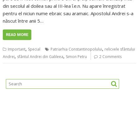
din secolul al doilea sau al III-lea î.e.n. Nu apare înregistrat
pentru el niciun nume ebraic sau aramaic. Apostolul Andrei s-a
născut între anii 5…
READ MORE
,
,
Important
Special
Patriarhia Constantinopolului
relicvele sfântului
,
,
Andrei
sfântul Andrei din Galileea
Simon Petru
2 Comments