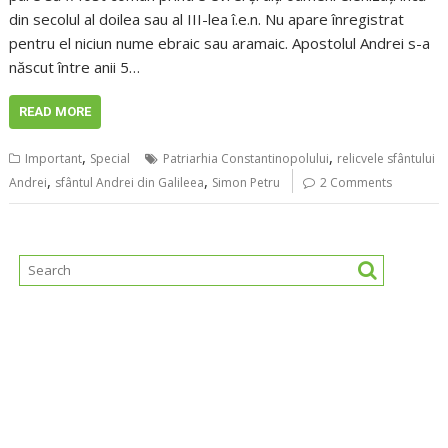
din secolul al doilea sau al III-lea î.e.n. Nu apare înregistrat
pentru el niciun nume ebraic sau aramaic. Apostolul Andrei s-a
născut între anii 5…
READ MORE
,
,
Important
Special
Patriarhia Constantinopolului
relicvele sfântului
,
,
Andrei
sfântul Andrei din Galileea
Simon Petru
2 Comments