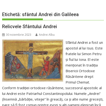
Etichetă:
sfântul Andrei din Galileea
Relicvele Sfântului Andrei
30 noiembrie 2023
Andrei Albu
Sfântul Andrei a fost un
apostol al lui Isus. Este
fratele lui Simon Petru
și fiul lui Iona. El este
menționat în tradiția
Bisericii Ortodoxe
Răsăritene drept
Primul Chemat.
Conform tradiției ortodoxe răsăritene, succesorul apostolic al
lui Andrei este Patriarhul Constantinopolului. Numele „Andrei”
(însemnâ „bărbăție, vitejie” în greacă), ca și alte nume grecești,
pare să fi fost comun printre evrei și alți oameni elenizați încă