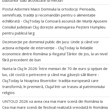
băuturilor slab alcoolizate la meciuri
Postul Adormirii Maicii Domnului la ortodocși: Perioada,
semnificații, tradiții și recomandări pentru o alimentație
echilibrată - ClujToday
la
Comoară ascunsă din Munții Apuseni:
Consiliul Județean Cluj dorește amenajarea Peșterii Humpleu
pentru publicul larg
Dezinsecție pe domeniul public din Jucu: Unde și când vor
acționa echipele de intervenție - ClujToday
la
Relațiile
economice dintre România și Regatul Țărilor de Jos, la un nivel
fără precedent de bun
Nunta la Cluj în 2026: Între meniuri de 70 de euro și opțiuni de
lux, cât costă o petrecere și când mai găsești săli libere -
ClujToday
la
Noaptea Bisericilor: tradiția europeană care
transformă, în premieră, Clujul într-un traseu al patrimoniului
religios
UNTOLD 2026 va avea cea mai mare scenă din România
la
Cea mai mare scenă de festival realizată vreodată în România