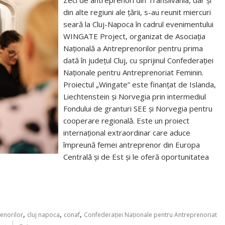
Zeci de antreprenori din Transilvania, dar și
din alte regiuni ale țării, s-au reunit miercuri
seară la Cluj-Napoca în cadrul evenimentului
WINGATE Project, organizat de Asociația
Națională a Antreprenorilor pentru prima
dată în județul Cluj, cu sprijinul Confederației
Naționale pentru Antreprenoriat Feminin.
Proiectul „Wingate” este finanțat de Islanda,
Liechtenstein și Norvegia prin intermediul
Fondului de granturi SEE și Norvegia pentru
cooperare regională. Este un proiect
internațional extraordinar care aduce
împreună femei antreprenor din Europa
Centrală și de Est și le oferă oportunitatea
,
,
,
enorilor
cluj napoca
conaf
Confederației Naționale pentru Antreprenoriat