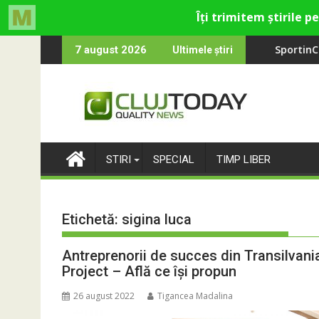
Skip
divertisment din Cluj-Napoca
bare
SportinCluj: Cine este fotbalistu
7 august 2026
Ultimele știri
to
content
STIRI
SPECIAL
TIMP LIBER
Etichetă:
sigina luca
Antreprenorii de succes din Transilvani
Project – Află ce își propun
26 august 2022
Tigancea Madalina