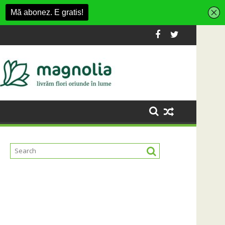
oltarea infrastructurii de apă și canalizare
Universitatea Cluj a câștigat partida cu FC Botoșa