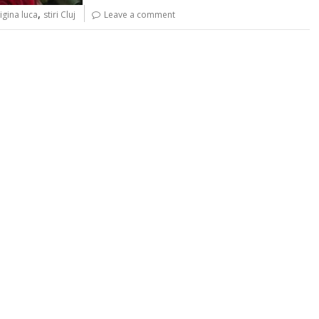
,
igina luca
stiri Cluj
Leave a comment