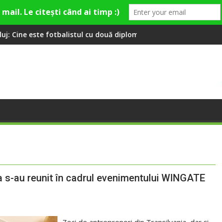
l cu două diplome care a învățat româna la 2 ani
Compania de Apă Someș, campioană la dezv
a s-au reunit în cadrul evenimentului WINGATE