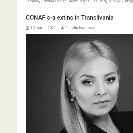
,
,
,
,
,
Feminin
Cristina Chiriac
news
sigina luca
stiri
WINGATE Proj
CONAF s-a extins în Transilvania
19 martie 2021
Claudiu Padurean