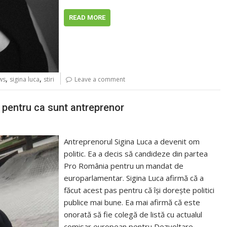
READ MORE
,
,
ws
sigina luca
stiri
Leave a comment
i pentru ca sunt antreprenor
Antreprenorul Sigina Luca a devenit om
politic. Ea a decis să candideze din partea
Pro România pentru un mandat de
europarlamentar. Sigina Luca afirmă că a
făcut acest pas pentru că îşi doreşte politici
publice mai bune. Ea mai afirmă că este
onorată să fie colegă de listă cu actualul
comisar european pentru Dezvoltare