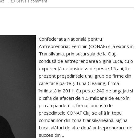
ect
Leave a comment
Confederația Națională pentru
Antreprenoriat Feminin (CONAF) s-a extins în
Transilvania, prin sucursala de la Cluj,
condusă de antreprenoarea Sigina Luca, cu o
experiență de business de peste 15 ani, în
prezent președintele unui grup de firme din
care face parte și Luna Cleaning, firmă
înființată în 2011. Cu peste 240 de angajați și
o cifră de afaceri de 1,5 milioane de euro în
plin an pandemic, firma condusă de
președintele CONAF Cluj se află în topul
companiilor din zona transilvăneană. Sigina
Luca, alături de alte două antreprenorare de
succes din…