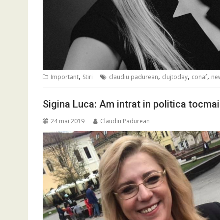
,
,
,
,
Important
Stiri
claudiu padurean
clujtoday
conaf
ne
Sigina Luca: Am intrat in politica tocma
24 mai 2019
Claudiu Padurean