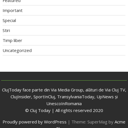
Featured
Important
Special
Stiri
Timp liber
Uncategorized
ClujToday face parte din Via Media Group, alături de Via Cluj TV,
ClujInsider, SportInCluj, TransylvaniaToday, UpNews și
UnescoInRomania
© Cluj Today | All rights reserved 2020
Proudly powered by WordPress
|
Theme: SuperMag by
Acme