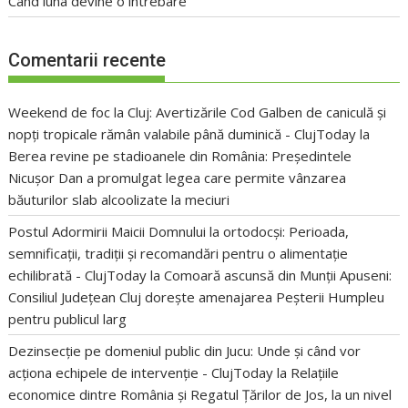
Când luna devine o întrebare
Comentarii recente
Weekend de foc la Cluj: Avertizările Cod Galben de caniculă și
nopți tropicale rămân valabile până duminică - ClujToday
la
Berea revine pe stadioanele din România: Președintele
Nicușor Dan a promulgat legea care permite vânzarea
băuturilor slab alcoolizate la meciuri
Postul Adormirii Maicii Domnului la ortodocși: Perioada,
semnificații, tradiții și recomandări pentru o alimentație
echilibrată - ClujToday
la
Comoară ascunsă din Munții Apuseni:
Consiliul Județean Cluj dorește amenajarea Peșterii Humpleu
pentru publicul larg
Dezinsecție pe domeniul public din Jucu: Unde și când vor
acționa echipele de intervenție - ClujToday
la
Relațiile
economice dintre România și Regatul Țărilor de Jos, la un nivel