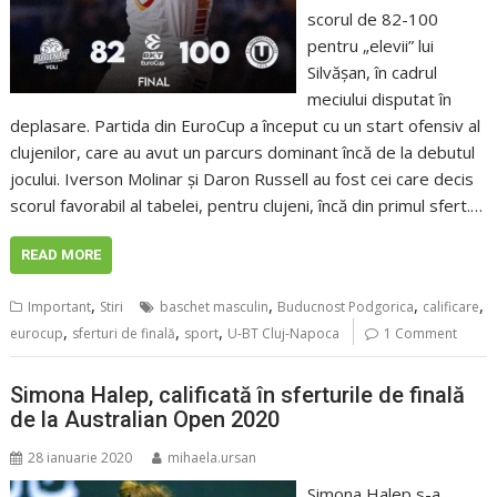
scorul de 82-100
pentru „elevii” lui
Silvășan, în cadrul
meciului disputat în
deplasare. Partida din EuroCup a început cu un start ofensiv al
clujenilor, care au avut un parcurs dominant încă de la debutul
jocului. Iverson Molinar și Daron Russell au fost cei care decis
scorul favorabil al tabelei, pentru clujeni, încă din primul sfert.…
READ MORE
,
,
,
,
Important
Stiri
baschet masculin
Buducnost Podgorica
calificare
,
,
,
eurocup
sferturi de finală
sport
U-BT Cluj-Napoca
1 Comment
Simona Halep, calificată în sferturile de finală
de la Australian Open 2020
28 ianuarie 2020
mihaela.ursan
Simona Halep s-a