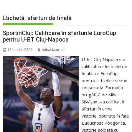
Etichetă:
sferturi de finală
SportinCluj: Calificare în sferturile EuroCup
pentru U-BT Cluj-Napoca
12 martie 2026
mihaela.ursan
U-BT Cluj-Napoca s-a
calificat în sferturile de
finală ale EuroCup,
pentru al treilea sezon
consecutiv. Formația
pregătită de Mihai
Silvășan s-a calificat în
sferturi în urma
victoriei obținute în fața
Buducnost Podgorica,
victorie soldată cu