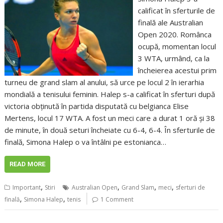
calificat în sferturile de
finală ale Australian
Open 2020. Românca
ocupă, momentan locul
3 WTA, urmând, ca la
încheierea acestui prim
turneu de grand slam al anului, să urce pe locul 2 în ierarhia
mondială a tenisului feminin. Halep s-a calificat în sferturi după
victoria obţinută în partida disputată cu belgianca Elise
Mertens, locul 17 WTA. A fost un meci care a durat 1 oră și 38
de minute, în două seturi încheiate cu 6-4, 6-4. În sferturile de
finală, Simona Halep o va întâlni pe estonianca…
READ MORE
,
,
,
,
Important
Stiri
Australian Open
Grand Slam
meci
sferturi de
,
,
finală
Simona Halep
tenis
1 Comment