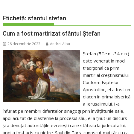
Etichetă:
sfantul stefan
Cum a fost martirizat sfântul Ștefan
26 decembrie 2023
Andrei Albu
Ștefan (5 î.e.n. -34 e.n.)
este venerat în mod
tradițional ca prim
martir al creștinismului.
Conform Faptelor
Apostolilor, el a fost un
diacon în prima biserică
a Ierusalimului. I-a
înfuriat pe membrii diferitelor sinagogi prin învățăturile sale,
apoi acuzat de blasfemie la procesul său, el a ținut un discurs
și a denuțat autoritățile evreiești care stăteau la judecata lui,
apoi a fost ucis cu pietre. Saul din Tars, cunoscut mai târziu ca