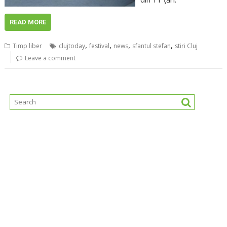
READ MORE
,
,
,
,
Timp liber
clujtoday
festival
news
sfantul stefan
stiri Cluj
Leave a comment