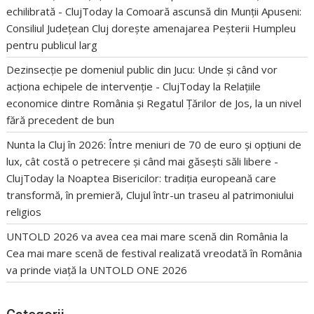
echilibrată - ClujToday
la
Comoară ascunsă din Munții Apuseni:
Consiliul Județean Cluj dorește amenajarea Peșterii Humpleu
pentru publicul larg
Dezinsecție pe domeniul public din Jucu: Unde și când vor
acționa echipele de intervenție - ClujToday
la
Relațiile
economice dintre România și Regatul Țărilor de Jos, la un nivel
fără precedent de bun
Nunta la Cluj în 2026: Între meniuri de 70 de euro și opțiuni de
lux, cât costă o petrecere și când mai găsești săli libere -
ClujToday
la
Noaptea Bisericilor: tradiția europeană care
transformă, în premieră, Clujul într-un traseu al patrimoniului
religios
UNTOLD 2026 va avea cea mai mare scenă din România
la
Cea mai mare scenă de festival realizată vreodată în România
va prinde viață la UNTOLD ONE 2026