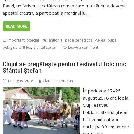
Pavel, un fariseu și cetățean roman care mai târziu a devenit
apostol creștin, a participat la martiriul lui…
READ MORE
,
,
,
Important
Special
antiohia
papa benedict al xvi-lea
papa
,
pelagius- al II-lea
sfantul stefan
Leave a comment
Clujul se pregăteşte pentru festivalul folcloric
Sfântul Ştefan
17 august 2018
Claudiu Padurean
În perioada 17–26
august 2018 are loc la
Cluj Festivaul
Folcloric Sfântul Ştefan.
La eveniment vor
participa 30 ansambluri
din 11 ţări.