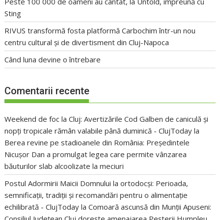
Peste 100 000 de oameni au cântat, la Untold, împreună cu
Sting
RIVUS transformă fosta platformă Carbochim într-un nou
centru cultural și de divertisment din Cluj-Napoca
Când luna devine o întrebare
Comentarii recente
Weekend de foc la Cluj: Avertizările Cod Galben de caniculă și
nopți tropicale rămân valabile până duminică - ClujToday
la
Berea revine pe stadioanele din România: Președintele
Nicușor Dan a promulgat legea care permite vânzarea
băuturilor slab alcoolizate la meciuri
Postul Adormirii Maicii Domnului la ortodocși: Perioada,
semnificații, tradiții și recomandări pentru o alimentație
echilibrată - ClujToday
la
Comoară ascunsă din Munții Apuseni:
Consiliul Județean Cluj dorește amenajarea Peșterii Humpleu