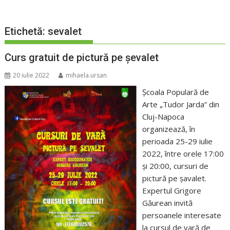
Etichetă:
sevalet
Curs gratuit de pictură pe șevalet
20 iulie 2022
mihaela.ursan
Şcoala Populară de
Arte „Tudor Jarda” din
Cluj-Napoca
organizează, în
perioada 25-29 iulie
2022, între orele 17:00
și 20:00, cursuri de
pictură pe șavalet.
Expertul Grigore
Găurean invită
persoanele interesate
la cursul de vară de