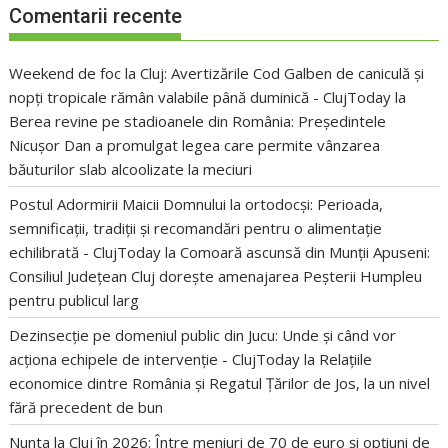
Comentarii recente
Weekend de foc la Cluj: Avertizările Cod Galben de caniculă și
nopți tropicale rămân valabile până duminică - ClujToday
la
Berea revine pe stadioanele din România: Președintele
Nicușor Dan a promulgat legea care permite vânzarea
băuturilor slab alcoolizate la meciuri
Postul Adormirii Maicii Domnului la ortodocși: Perioada,
semnificații, tradiții și recomandări pentru o alimentație
echilibrată - ClujToday
la
Comoară ascunsă din Munții Apuseni:
Consiliul Județean Cluj dorește amenajarea Peșterii Humpleu
pentru publicul larg
Dezinsecție pe domeniul public din Jucu: Unde și când vor
acționa echipele de intervenție - ClujToday
la
Relațiile
economice dintre România și Regatul Țărilor de Jos, la un nivel
fără precedent de bun
Nunta la Cluj în 2026: Între meniuri de 70 de euro și opțiuni de