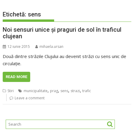
Etichetă:
sens
Noi sensuri unice și praguri de sol în traficul
clujean
12 iunie 2015
mihaela.ursan
Două dintre străzile Clujului au devenit străzi cu sens unic de
circulație.
READ MORE
,
,
,
,
Stiri
municipalitate
prag
sens
strazi
trafic
Leave a comment