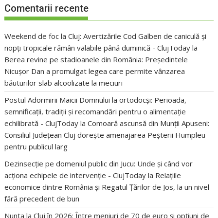
Comentarii recente
Weekend de foc la Cluj: Avertizările Cod Galben de caniculă și
nopți tropicale rămân valabile până duminică - ClujToday
la
Berea revine pe stadioanele din România: Președintele
Nicușor Dan a promulgat legea care permite vânzarea
băuturilor slab alcoolizate la meciuri
Postul Adormirii Maicii Domnului la ortodocși: Perioada,
semnificații, tradiții și recomandări pentru o alimentație
echilibrată - ClujToday
la
Comoară ascunsă din Munții Apuseni:
Consiliul Județean Cluj dorește amenajarea Peșterii Humpleu
pentru publicul larg
Dezinsecție pe domeniul public din Jucu: Unde și când vor
acționa echipele de intervenție - ClujToday
la
Relațiile
economice dintre România și Regatul Țărilor de Jos, la un nivel
fără precedent de bun
Nunta la Cluj în 2026: Între meniuri de 70 de euro și opțiuni de