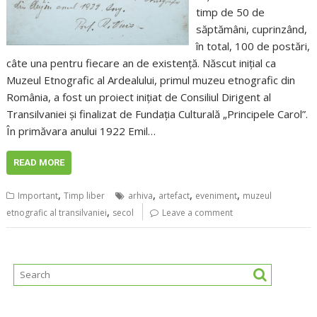
timp de 50 de
săptămâni, cuprinzând,
în total, 100 de postări,
câte una pentru fiecare an de existență. Născut inițial ca
Muzeul Etnografic al Ardealului, primul muzeu etnografic din
România, a fost un proiect inițiat de Consiliul Dirigent al
Transilvaniei și finalizat de Fundația Culturală „Principele Carol”.
În primăvara anului 1922 Emil…
READ MORE
,
,
,
,
Important
Timp liber
arhiva
artefact
eveniment
muzeul
,
etnografic al transilvaniei
secol
Leave a comment