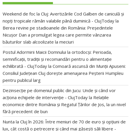
Weekend de foc la Cluj: Avertizările Cod Galben de caniculă și
nopți tropicale rămân valabile până duminică - ClujToday
la
Berea revine pe stadioanele din România: Președintele
Nicușor Dan a promulgat legea care permite vânzarea
băuturilor slab alcoolizate la meciuri
Postul Adormirii Maicii Domnului la ortodocși: Perioada,
semnificații, tradiții și recomandări pentru o alimentație
echilibrată - ClujToday
la
Comoară ascunsă din Munții Apuseni:
Consiliul Județean Cluj dorește amenajarea Peșterii Humpleu
pentru publicul larg
Dezinsecție pe domeniul public din Jucu: Unde și când vor
acționa echipele de intervenție - ClujToday
la
Relațiile
economice dintre România și Regatul Țărilor de Jos, la un nivel
fără precedent de bun
Nunta la Cluj în 2026: Între meniuri de 70 de euro și opțiuni de
lux, cât costă o petrecere și când mai găsești săli libere -