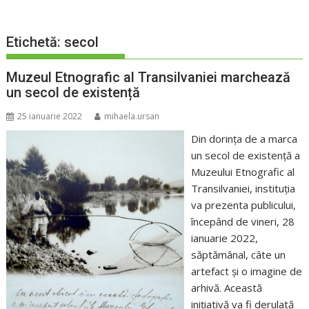
Etichetă:
secol
Muzeul Etnografic al Transilvaniei marchează
un secol de existență
25 ianuarie 2022
mihaela.ursan
Din dorința de a marca
un secol de existență a
Muzeului Etnografic al
Transilvaniei, instituția
va prezenta publicului,
începând de vineri, 28
ianuarie 2022,
săptămânal, câte un
artefact și o imagine de
arhivă. Această
inițiativă va fi derulată