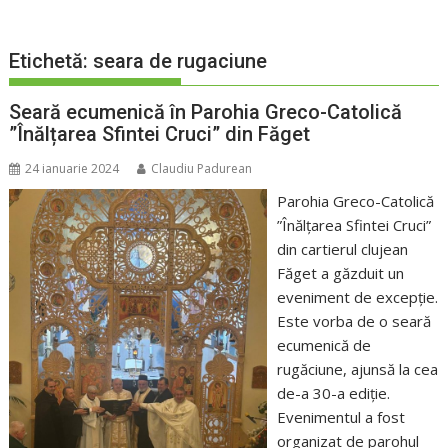
Etichetă:
seara de rugaciune
Seară ecumenică în Parohia Greco-Catolică
”Înălțarea Sfintei Cruci” din Făget
24 ianuarie 2024
Claudiu Padurean
Parohia Greco-Catolică
”Înălțarea Sfintei Cruci”
din cartierul clujean
Făget a găzduit un
eveniment de excepție.
Este vorba de o seară
ecumenică de
rugăciune, ajunsă la cea
de-a 30-a ediție.
Evenimentul a fost
organizat de parohul