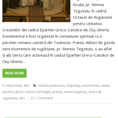
locului, pr. Remus
Tegzeșiu, în cadrul
Octavei de Rugăciune
pentru Unitatea
Creștinilor din cadrul Eparhiei Greco-Catolice de Cluj-Gherla.
Evenimentul a fost organizat în comuniune spiritual cu o
parohie romano-catolică din Toulouse, Franța. Alături de gazda
serii ecumenice de rugăciune, pr. Remus Tegzeșiu, s-au aflat
și alți clerici care activează în cadrul Eparhiei Greco-Catolice de
Cluj-Gherla:…
READ MORE
,
,
,
,
,
Important
Stiri
claudiu padurean
clujtoday
ecumenism
news
,
,
,
parohia greco-catolica din faget
preoti
remus tegzesiu
seara de
,
rugaciune
stiri
1 Comment