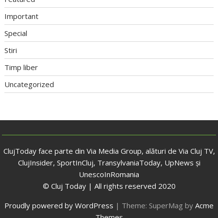
Important
Special
Stiri
Timp liber
Uncategorized
ClujToday face parte din Via Media Group, alături de Via Cluj TV,
ClujInsider, SportInCluj, TransylvaniaToday, UpNews și
UnescoInRomania
© Cluj Today | All rights reserved 2020
Proudly powered by WordPress
|
Theme: SuperMag by
Acme
Themes