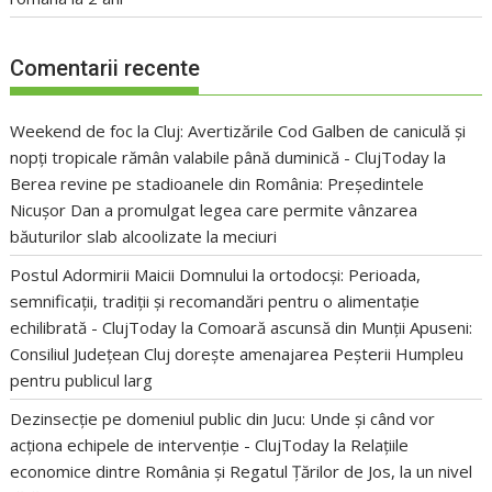
Comentarii recente
Weekend de foc la Cluj: Avertizările Cod Galben de caniculă și
nopți tropicale rămân valabile până duminică - ClujToday
la
Berea revine pe stadioanele din România: Președintele
Nicușor Dan a promulgat legea care permite vânzarea
băuturilor slab alcoolizate la meciuri
Postul Adormirii Maicii Domnului la ortodocși: Perioada,
semnificații, tradiții și recomandări pentru o alimentație
echilibrată - ClujToday
la
Comoară ascunsă din Munții Apuseni:
Consiliul Județean Cluj dorește amenajarea Peșterii Humpleu
pentru publicul larg
Dezinsecție pe domeniul public din Jucu: Unde și când vor
acționa echipele de intervenție - ClujToday
la
Relațiile
economice dintre România și Regatul Țărilor de Jos, la un nivel