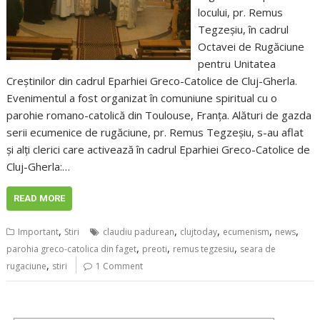
locului, pr. Remus
Tegzeșiu, în cadrul
Octavei de Rugăciune
pentru Unitatea
Creștinilor din cadrul Eparhiei Greco-Catolice de Cluj-Gherla.
Evenimentul a fost organizat în comuniune spiritual cu o
parohie romano-catolică din Toulouse, Franța. Alături de gazda
serii ecumenice de rugăciune, pr. Remus Tegzeșiu, s-au aflat
și alți clerici care activează în cadrul Eparhiei Greco-Catolice de
Cluj-Gherla:…
READ MORE
,
,
,
,
,
Important
Stiri
claudiu padurean
clujtoday
ecumenism
news
,
,
,
parohia greco-catolica din faget
preoti
remus tegzesiu
seara de
,
rugaciune
stiri
1 Comment