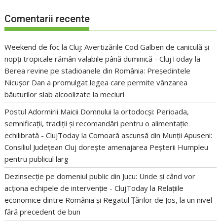
Comentarii recente
Weekend de foc la Cluj: Avertizările Cod Galben de caniculă și
nopți tropicale rămân valabile până duminică - ClujToday
la
Berea revine pe stadioanele din România: Președintele
Nicușor Dan a promulgat legea care permite vânzarea
băuturilor slab alcoolizate la meciuri
Postul Adormirii Maicii Domnului la ortodocși: Perioada,
semnificații, tradiții și recomandări pentru o alimentație
echilibrată - ClujToday
la
Comoară ascunsă din Munții Apuseni:
Consiliul Județean Cluj dorește amenajarea Peșterii Humpleu
pentru publicul larg
Dezinsecție pe domeniul public din Jucu: Unde și când vor
acționa echipele de intervenție - ClujToday
la
Relațiile
economice dintre România și Regatul Țărilor de Jos, la un nivel
fără precedent de bun