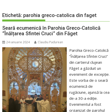
Etichetă:
parohia greco-catolica din faget
Seară ecumenică în Parohia Greco-Catolică
”Înălțarea Sfintei Cruci” din Făget
24 ianuarie 2024
Claudiu Padurean
Parohia Greco-Catolică
”Înălțarea Sfintei Cruci”
din cartierul clujean
Făget a găzduit un
eveniment de excepție.
Este vorba de o seară
ecumenică de
rugăciune, ajunsă la cea
de-a 30-a ediție.
Evenimentul a fost
organizat de parohul