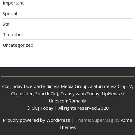
Important
Special
Stiri
Timp liber
Uncategorized
ClujToday face parte din Via Media Group, alături de Via Cluj TV,
ClujInsider, SportInCluj, TransylvaniaToday, UpNews și
UnescoInRomania
© Cluj Today | All rights reserved 2020
Proudly powered by WordPress
|
Theme: SuperMag by
Acme
Themes