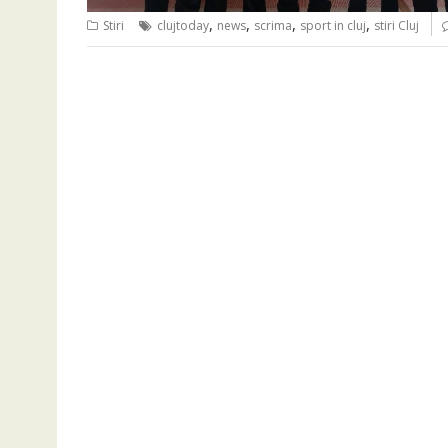
,
,
,
,
Stiri
clujtoday
news
scrima
sport in cluj
stiri Cluj