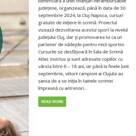
beneficiară a unei finanțări nerambursabile
județene, organizează, până în data de 30
septembrie 2024, la Cluj-Napoca, cursuri
gratuite de inițiere în scrimă. Proiectul
vizează dezvoltarea acestui sport la nivelul
județului Cluj, dar și promovarea lui ca un
partener de nădejde pentru micii sportivi.
Cursurile se desfășoară în Sala de Scrimă
Atlas Invictus și sunt adresate copiilor cu
vârsta între 6 – 18 ani, iar până la finele lunii
septembrie, viitorii campioni ai Clujului au
șansa de a se iniția în tainele scrimei
împreună cu antrenori…
READ MORE