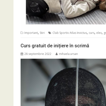
,
,
,
,
Important
Stiri
Club Sportiv Atlas Invictus
curs
elev
g
Curs gratuit de inițiere în scrimă
28 septembrie 2022
mihaela.ursan