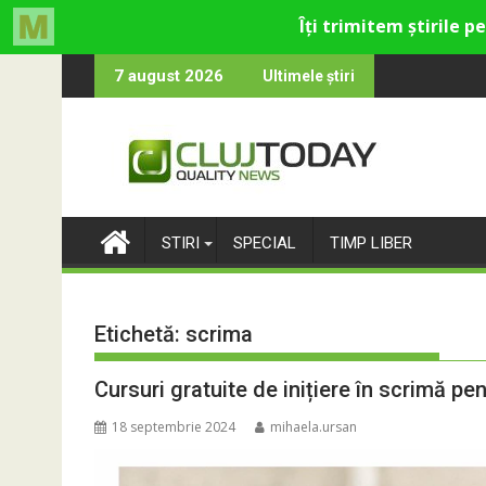
Skip
u cultural și de divertisment din Cluj-Napoca
na devine o întrebare
SportinCluj: Cin
7 august 2026
Ultimele știri
to
content
STIRI
SPECIAL
TIMP LIBER
Etichetă:
scrima
Cursuri gratuite de inițiere în scrimă pentr
18 septembrie 2024
mihaela.ursan