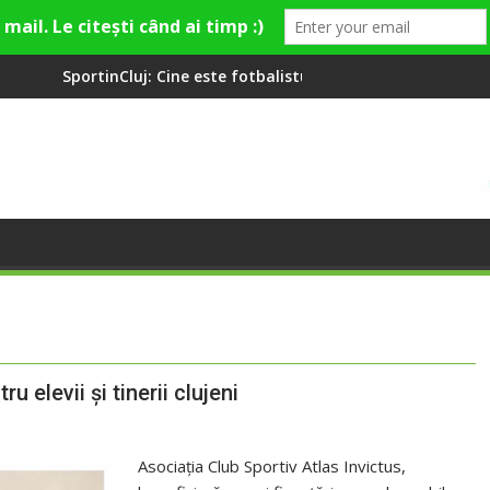
e este fotbalistul cu două diplome care a învățat româna la 2 an
Compania de Apă Someș, 
u elevii și tinerii clujeni
Asociația Club Sportiv Atlas Invictus,