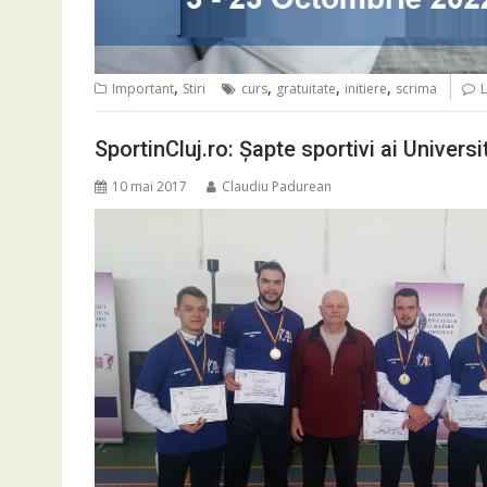
,
,
,
,
Important
Stiri
curs
gratuitate
initiere
scrima
SportinCluj.ro: Şapte sportivi ai Univers
10 mai 2017
Claudiu Padurean