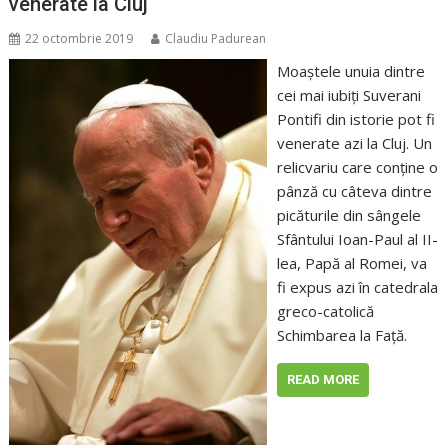
venerate la Cluj
22 octombrie 2019
Claudiu Padurean
Moaştele unuia dintre
cei mai iubiţi Suverani
Pontifi din istorie pot fi
venerate azi la Cluj. Un
relicvariu care conţine o
pânză cu câteva dintre
picăturile din sângele
Sfântului Ioan-Paul al II-
lea, Papă al Romei, va
fi expus azi în catedrala
greco-catolică
Schimbarea la Faţă.
READ MORE