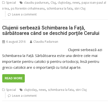
,
,
,
,
Special
claudiu padurean
Cluj
clujtoday
news
papa ioan-paul al
,
,
,
ii-lea
ps florentin crihalmeanu
schimbarea la fata
stiri Cluj
Leave a comment
Clujenii serbează Schimbarea la Faţă,
sărbătoarea când se deschid porţile Cerului
6 august 2016
Claudiu Padurean
Clujenii serbează azi
Schimbarea la Faţă. Sărbătoarea este una dintre cele mai
importante pentru catolici şi pentru ortodocşi, însă pentru
greco-catolicii are o importanţă cu totul aparte.
READ MORE
,
,
,
Special
clujtoday
news
schimbarea la fata
stiri Cluj
Leave a comment