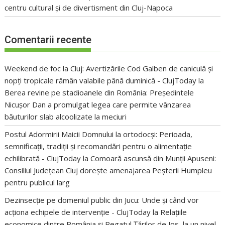
centru cultural și de divertisment din Cluj-Napoca
Comentarii recente
Weekend de foc la Cluj: Avertizările Cod Galben de caniculă și
nopți tropicale rămân valabile până duminică - ClujToday
la
Berea revine pe stadioanele din România: Președintele
Nicușor Dan a promulgat legea care permite vânzarea
băuturilor slab alcoolizate la meciuri
Postul Adormirii Maicii Domnului la ortodocși: Perioada,
semnificații, tradiții și recomandări pentru o alimentație
echilibrată - ClujToday
la
Comoară ascunsă din Munții Apuseni:
Consiliul Județean Cluj dorește amenajarea Peșterii Humpleu
pentru publicul larg
Dezinsecție pe domeniul public din Jucu: Unde și când vor
acționa echipele de intervenție - ClujToday
la
Relațiile
economice dintre România și Regatul Țărilor de Jos, la un nivel