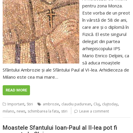
pentru zona Monza.
Este vorba de un preot
în vârstă de 58 de ani,
care are și o diplomă în
Fizică. El este singurul
delegat din partea
arhiepiscopului IPS
Mario Enrico Delpini, ca
să aduca moaștele
Sfântului Ambrozie și ale Sfântului Paul al VI-lea. Arhidieceza de
Milano este cea mai mare…
READ MORE
,
,
,
,
,
Important
Stiri
ambrozie
claudiu padurean
Cluj
clujtoday
,
,
,
milano
news
schimbarea la fata
stiri
Leave a comment
Moastele Sfantului Ioan-Paul al II-lea pot fi