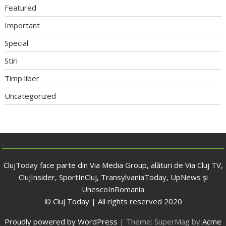
Featured
Important
Special
Stiri
Timp liber
Uncategorized
ClujToday face parte din Via Media Group, alături de Via Cluj TV,
ClujInsider, SportInCluj, TransylvaniaToday, UpNews și
UnescoInRomania
© Cluj Today | All rights reserved 2020
Proudly powered by WordPress
|
Theme: SuperMag by
Acme