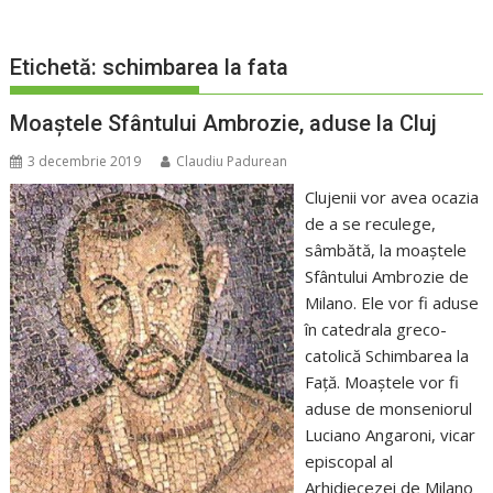
Etichetă:
schimbarea la fata
Moaștele Sfântului Ambrozie, aduse la Cluj
3 decembrie 2019
Claudiu Padurean
Clujenii vor avea ocazia
de a se reculege,
sâmbătă, la moaștele
Sfântului Ambrozie de
Milano. Ele vor fi aduse
în catedrala greco-
catolică Schimbarea la
Față. Moaștele vor fi
aduse de monseniorul
Luciano Angaroni, vicar
episcopal al
Arhidiecezei de Milano