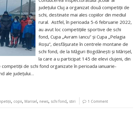
Conducerea Inspectoratului Școlar al
județului Cluj a organizat două competiții de
schi, destinate mai ales copiilor din mediul
rural. Astfel, în perioada 5-6 februarie 2022,
au avut loc competițiile sportive de schi
fond, Cupa „Avram Iancu” și Cupa „Pelagia
Roșu”, desfășurate în centrele montane de
schi fond, de la Măguri Bogdănești și Mărișel,
la care a u participat 145 de elevi clujeni, din
e competiții de schi fond organizate în perioada ianuarie-
d ale județului…
,
,
,
,
,
petiții
copii
Marisel
news
schi fond
stiri
1 Comment