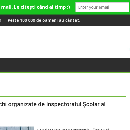
y și Theo Rose și comercianți români parteneri, în premieră la F
de oameni au cântat, la Untold, împreună cu Sting
RIVUS transformă fosta
schi organizate de Inspectoratul Școlar al