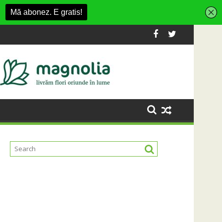
ashion Village
 platformă Carbochim într-un nou centru cultural și de diverti
Când luna devine o întrebare