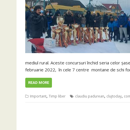
mediul rural. Aceste concursuri închid seria celor șas
februarie 2022, în cele 7 centre montane de schi fon
READ MORE
,
,
,
Important
Timp liber
claudiu padurean
clujtoday
com