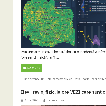
Prin urmare, în cazul localităților cu o incidență a infe
“prezență fizică”, iar în…
READ MORE
,
,
,
,
,
Important
Stiri
cercetatori
educaţie
harta
scenariu
Elevii revin, fizic, la ore VEZI care sunt
4 mai 2021
mihaela.ursan