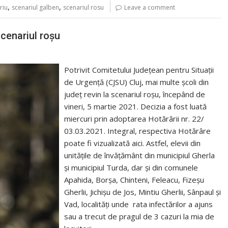
,
,
riu
scenariul galben
scenariul rosu
Leave a comment
scenariul roșu
Potrivit Comitetului Județean pentru Situații
de Urgență (CJSU) Cluj, mai multe școli din
județ revin la scenariul roșu, începând de
vineri, 5 martie 2021. Decizia a fost luată
miercuri prin adoptarea Hotărârii nr. 22/
03.03.2021. Integral, respectiva Hotărâre
poate fi vizualizată aici. Astfel, elevii din
unitățile de învățământ din municipiul Gherla
și municipiul Turda, dar și din comunele
Apahida, Borșa, Chinteni, Feleacu, Fizeșu
Gherlii, Jichișu de Jos, Mintiu Gherlii, Sânpaul și
Vad, localități unde rata infectărilor a ajuns
sau a trecut de pragul de 3 cazuri la mia de