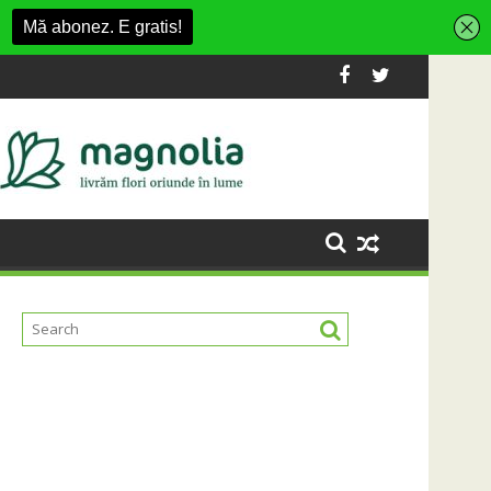
 țintește 10 milioane de pasageri pe an
Schimbări rutiere în Gheorgheni: Sensuri u