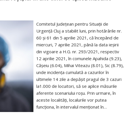
Comitetul Județean pentru Situații de
Urgență Cluj a stabilit luni, prin hotărârile nr.
60 și 61 din 5 aprilie 2021, că începând de
miercuri, 7 aprilie 2021, până la data ieșirii
din vigoare a H.G. nr. 293/2021, respectiv
12 aprilie 2021, în comunele Apahida (9.23),
Cășeiu (6.04), Mihai Viteazu (8.01), Sic (8.79),
unde incidența cumulată a cazurilor în
ultimele 14 zile a depășit pragul de 3 cazuri
la1.000 de locuitori, să se aplice măsurile
aferente scenariului roșu. Prin urmare, în
aceste localități, localurile vor putea
funcționa, în intervalul menționat în…