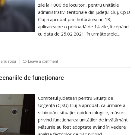
zile la 1000 de locuitori, pentru unitățile
administrativ-teritoriale din județul Cluj, CJSU
Cluj a aprobat prin hotărârea nr. 13,
aplicarea pe o perioadă de 14 zile, începând
cu data de 25.02.2021, în următoarele…
ariu rosu
Leave a comment
scenariile de funcționare
Comitetul Județean pentru Situații de
Urgență (CJSU) Cluj a aprobat️, ca urmare a
schimbării situației epidemiologice, măsuri
privind funcționarea unităților de învățământ.
Măsurile au fost adoptate având în vedere
analiza factorilor de risc privind