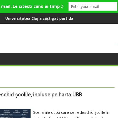
alizare
tigat partida cu FC Botoșani
Aeroportul Internațional din Cluj
eschid școlile, incluse pe harta UBB
Scenariile după care se redeschid școlile în