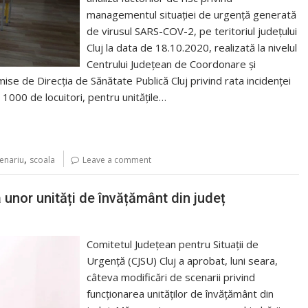
managementul situației de urgență generată
de virusul SARS-COV-2, pe teritoriul județului
Cluj la data de 18.10.2020, realizată la nivelul
Centrului Județean de Coordonare și
ise de Direcția de Sănătate Publică Cluj privind rata incidenței
la 1000 de locuitori, pentru unitățile…
,
enariu
scoala
Leave a comment
 unor unități de învățământ din județ
Comitetul Județean pentru Situații de
Urgență (CJSU) Cluj a aprobat, luni seara,
câteva modificări de scenarii privind
funcționarea unităților de învățământ din