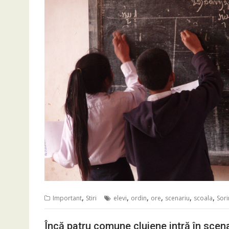
,
,
,
,
,
,
Important
Stiri
elevi
ordin
ore
scenariu
scoala
Sor
Încă patru comune clujene intră în scenar