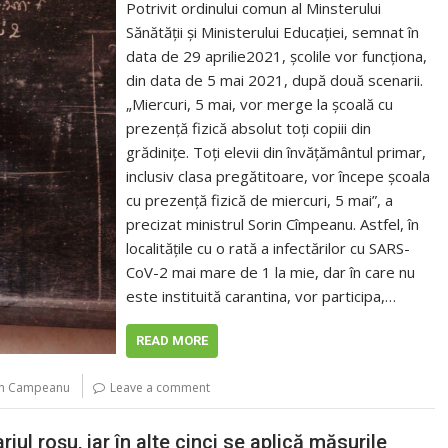
Potrivit ordinului comun al Minsterului
Sănătății și Ministerului Educației, semnat în
data de 29 aprilie2021, școlile vor funcționa,
din data de 5 mai 2021, după două scenarii.
„Miercuri, 5 mai, vor merge la şcoală cu
prezenţă fizică absolut toţi copiii din
grădiniţe. Toţi elevii din învăţământul primar,
inclusiv clasa pregătitoare, vor începe şcoala
cu prezenţă fizică de miercuri, 5 mai”, a
precizat ministrul Sorin Cîmpeanu. Astfel, în
localitățile cu o rată a infectărilor cu SARS-
CoV-2 mai mare de 1 la mie, dar în care nu
este instituită carantina, vor participa,…
READ MORE
in Campeanu
Leave a comment
iul roșu, iar în alte cinci se aplică măsurile