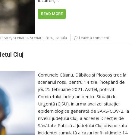
locuitori,…
READ MORE
,
,
,
tarare
scenariu
scenariu rosu
scoala
Leave a comment
ețul Cluj
Comunele Căianu, Dăbâca și Ploscoș trec la
scenariul roșu, pentru 14 zile, începând de
joi, 25 februarie 2021. Astfel, potrivit
Comitetului Județean pentru Situații de
Urgență (CJSU), în urma analizei situației
epidemiologice generată de SARS-COV-2, la
nivelul județului Cluj, a adresei Direcției de
Sănătate Publică a Județului Cluj privind rata
incidenței cumulată a cazurilor în ultimele 14