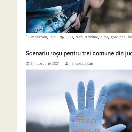
,
,
,
,
,
Important
Stiri
CJSU
cursuri online
elevi
gradinita
ho
Scenariu roșu pentru trei comune din jud
24 februarie 2021
mihaela.ursan