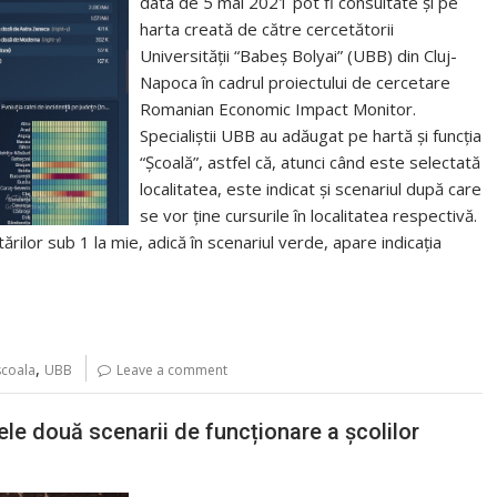
data de 5 mai 2021 pot fi consultate și pe
harta creată de către cercetătorii
Universității “Babeș Bolyai” (UBB) din Cluj-
Napoca în cadrul proiectului de cercetare
Romanian Economic Impact Monitor.
Specialiștii UBB au adăugat pe hartă și funcția
“Școală”, astfel că, atunci când este selectată
localitatea, este indicat și scenariul după care
se vor ține cursurile în localitatea respectivă.
ctărilor sub 1 la mie, adică în scenariul verde, apare indicația
,
scoala
UBB
Leave a comment
 cele două scenarii de funcționare a școlilor