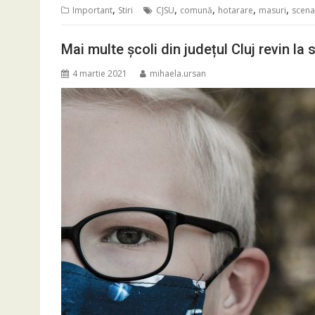
,
,
,
,
,
Important
Stiri
CJSU
comună
hotarare
masuri
scena
Mai multe școli din județul Cluj revin la 
4 martie 2021
mihaela.ursan