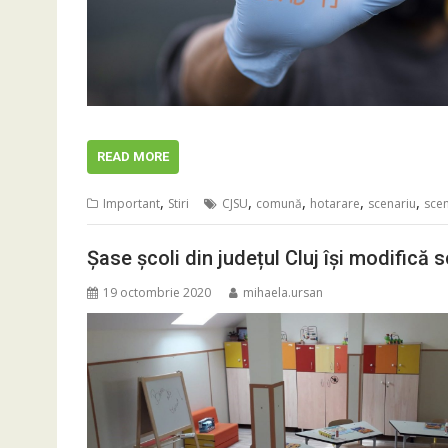
READ MORE
,
,
,
,
,
Important
Stiri
CJSU
comună
hotarare
scenariu
scen
Șase școli din județul Cluj își modifică 
19 octombrie 2020
mihaela.ursan