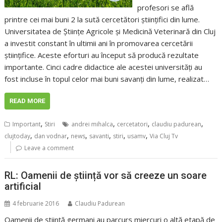
profesori se află
printre cei mai buni 2 la sută cercetători științifici din lume.
Universitatea de Științe Agricole și Medicină Veterinară din Cluj
a investit constant în ultimii ani în promovarea cercetării
științifice. Aceste eforturi au început să producă rezultate
importante. Cinci cadre didactice ale acestei universități au
fost incluse în topul celor mai buni savanți din lume, realizat…
READ MORE
,
,
,
,
Important
Stiri
andrei mihalca
cercetatori
claudiu padurean
,
,
,
,
,
,
clujtoday
dan vodnar
news
savanti
stiri
usamv
Via Cluj Tv
Leave a comment
RL: Oamenii de știință vor să creeze un soare
artificial
4 februarie 2016
Claudiu Padurean
Oamenii de ştiinţă germani au parcurs miercuri o altă etapă de