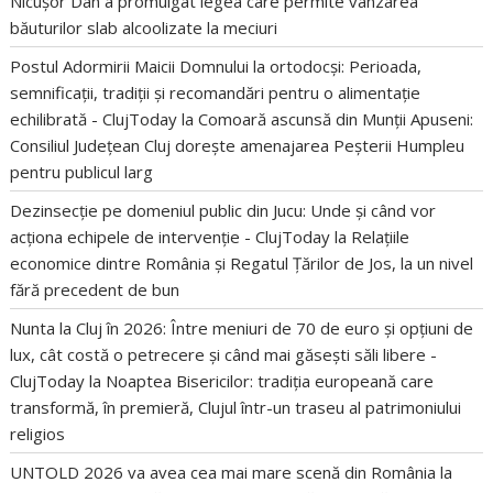
Nicușor Dan a promulgat legea care permite vânzarea
băuturilor slab alcoolizate la meciuri
Postul Adormirii Maicii Domnului la ortodocși: Perioada,
semnificații, tradiții și recomandări pentru o alimentație
echilibrată - ClujToday
la
Comoară ascunsă din Munții Apuseni:
Consiliul Județean Cluj dorește amenajarea Peșterii Humpleu
pentru publicul larg
Dezinsecție pe domeniul public din Jucu: Unde și când vor
acționa echipele de intervenție - ClujToday
la
Relațiile
economice dintre România și Regatul Țărilor de Jos, la un nivel
fără precedent de bun
Nunta la Cluj în 2026: Între meniuri de 70 de euro și opțiuni de
lux, cât costă o petrecere și când mai găsești săli libere -
ClujToday
la
Noaptea Bisericilor: tradiția europeană care
transformă, în premieră, Clujul într-un traseu al patrimoniului
religios
UNTOLD 2026 va avea cea mai mare scenă din România
la