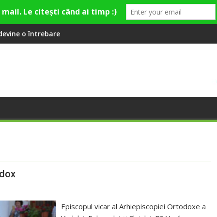
isment din Cluj-Napoca
SportinCluj: Cine este fotbalistul cu d
odox
Episcopul vicar al Arhiepiscopiei Ortodoxe a