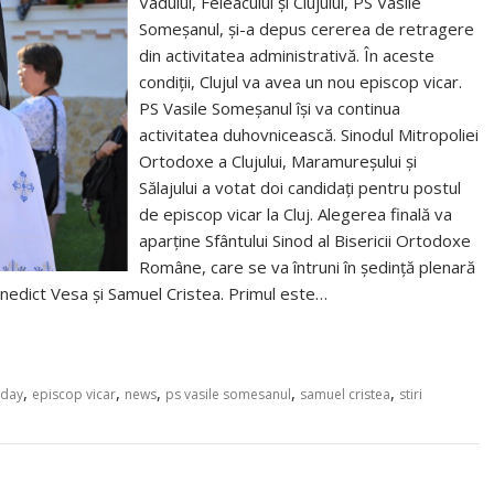
Vadului, Feleacului și Clujului, PS Vasile
Someșanul, și-a depus cererea de retragere
din activitatea administrativă. În aceste
condiții, Clujul va avea un nou episcop vicar.
PS Vasile Someșanul își va continua
activitatea duhovnicească. Sinodul Mitropoliei
Ortodoxe a Clujului, Maramureșului și
Sălajului a votat doi candidați pentru postul
de episcop vicar la Cluj. Alegerea finală va
aparține Sfântului Sinod al Bisericii Ortodoxe
Române, care se va întruni în ședință plenară
Benedict Vesa și Samuel Cristea. Primul este…
,
,
,
,
,
oday
episcop vicar
news
ps vasile somesanul
samuel cristea
stiri