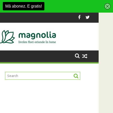
ouă diplome care a învățat româna la 2 ani
Trendyol revine la UNTOLD 2026: Colecții capsulă