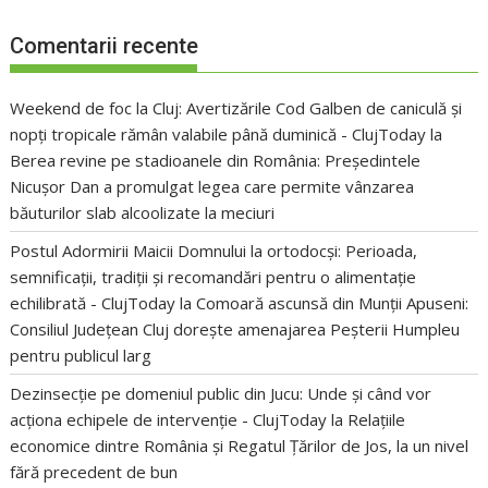
Comentarii recente
Weekend de foc la Cluj: Avertizările Cod Galben de caniculă și
nopți tropicale rămân valabile până duminică - ClujToday
la
Berea revine pe stadioanele din România: Președintele
Nicușor Dan a promulgat legea care permite vânzarea
băuturilor slab alcoolizate la meciuri
Postul Adormirii Maicii Domnului la ortodocși: Perioada,
semnificații, tradiții și recomandări pentru o alimentație
echilibrată - ClujToday
la
Comoară ascunsă din Munții Apuseni:
Consiliul Județean Cluj dorește amenajarea Peșterii Humpleu
pentru publicul larg
Dezinsecție pe domeniul public din Jucu: Unde și când vor
acționa echipele de intervenție - ClujToday
la
Relațiile
economice dintre România și Regatul Țărilor de Jos, la un nivel
fără precedent de bun