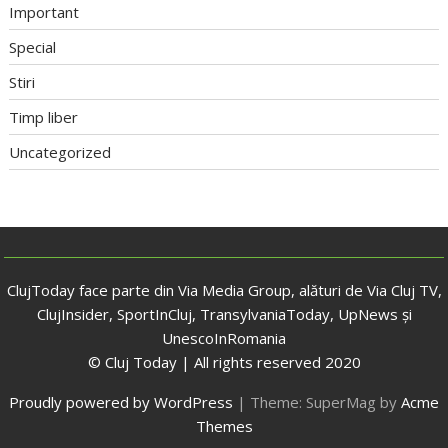
Important
Special
Stiri
Timp liber
Uncategorized
ClujToday face parte din Via Media Group, alături de Via Cluj TV,
ClujInsider, SportInCluj, TransylvaniaToday, UpNews și
UnescoInRomania
© Cluj Today | All rights reserved 2020
Proudly powered by WordPress
|
Theme: SuperMag by
Acme
Themes