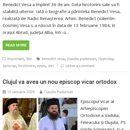
Benedict Vesa a împlinit 36 de ani. Data hirotonirii sale va fi
stabilită ulterior. Iată o biografie a părintelui Benedict Vesa,
realizată de Radio Renașterea: Arhim. Benedict (Valentin-
Cosmin) Vesa s-a născut în data de 13 februarie 1984, în
orașul Abrud, județul Alba, într-o…
READ MORE
,
,
,
,
Important
Stiri
benedict vesa
claudiu padurean
clujtoday
,
,
,
episcop
hirotonire
news
stiri
Leave a comment
Clujul va avea un nou episcop vicar ortodox
10 ianuarie 2020
Claudiu Padurean
Episcopul vicar al
Arhiepiscopiei
Ortodoxe a Vadului,
Feleacului și Clujului, PS
Vasile Someșanul, și-a