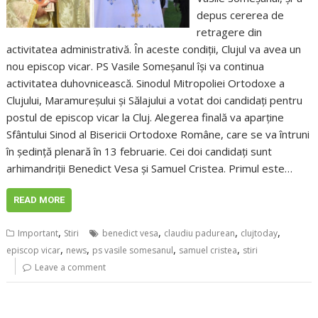
depus cererea de
retragere din
activitatea administrativă. În aceste condiții, Clujul va avea un
nou episcop vicar. PS Vasile Someșanul își va continua
activitatea duhovnicească. Sinodul Mitropoliei Ortodoxe a
Clujului, Maramureșului și Sălajului a votat doi candidați pentru
postul de episcop vicar la Cluj. Alegerea finală va aparține
Sfântului Sinod al Bisericii Ortodoxe Române, care se va întruni
în ședință plenară în 13 februarie. Cei doi candidați sunt
arhimandriții Benedict Vesa și Samuel Cristea. Primul este…
READ MORE
,
,
,
,
Important
Stiri
benedict vesa
claudiu padurean
clujtoday
,
,
,
,
episcop vicar
news
ps vasile somesanul
samuel cristea
stiri
Leave a comment