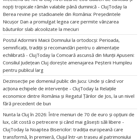
nopți tropicale rămân valabile până duminică - ClujToday
la
Berea revine pe stadioanele din România: Președintele
Nicușor Dan a promulgat legea care permite vânzarea
băuturilor slab alcoolizate la meciuri
Postul Adormirii Maicii Domnului la ortodocși: Perioada,
semnificații, tradiții și recomandări pentru o alimentație
echilibrată - ClujToday
la
Comoară ascunsă din Munții Apuseni:
Consiliul Județean Cluj dorește amenajarea Peșterii Humpleu
pentru publicul larg
Dezinsecție pe domeniul public din Jucu: Unde și când vor
acționa echipele de intervenție - ClujToday
la
Relațiile
economice dintre România și Regatul Țărilor de Jos, la un nivel
fără precedent de bun
Nunta la Cluj în 2026: Între meniuri de 70 de euro și opțiuni de
lux, cât costă o petrecere și când mai găsești săli libere -
ClujToday
la
Noaptea Bisericilor: tradiția europeană care
transformă, în premieră, Clujul într-un traseu al patrimoniului