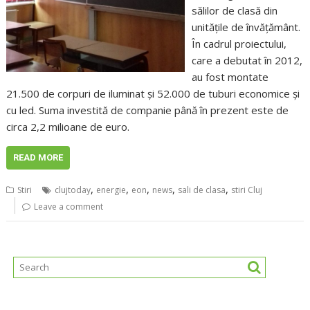
sălilor de clasă din
unităţile de învăţământ.
În cadrul proiectului,
care a debutat în 2012,
au fost montate
21.500 de corpuri de iluminat şi 52.000 de tuburi economice şi
cu led. Suma investită de companie până în prezent este de
circa 2,2 milioane de euro.
READ MORE
,
,
,
,
,
Stiri
clujtoday
energie
eon
news
sali de clasa
stiri Cluj
Leave a comment