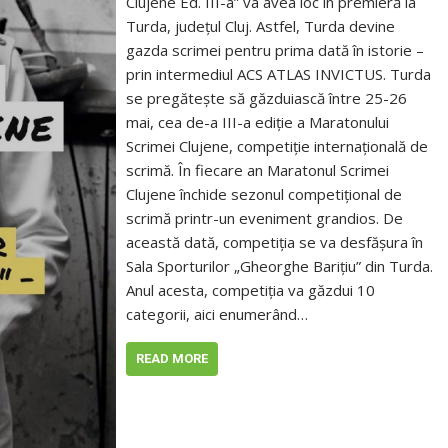
Clujene Ed. III-a” va avea loc în premieră la
Turda, județul Cluj. Astfel, Turda devine
gazda scrimei pentru prima dată în istorie –
prin intermediul ACS ATLAS INVICTUS. Turda
se pregătește să găzduiască între 25-26
mai, cea de-a III-a ediție a Maratonului
Scrimei Clujene, competiție internațională de
scrimă. În fiecare an Maratonul Scrimei
Clujene închide sezonul competițional de
scrimă printr-un eveniment grandios. De
această dată, competiția se va desfășura în
Sala Sporturilor „Gheorghe Barițiu” din Turda.
Anul acesta, competiția va găzdui 10
categorii, aici enumerând…
READ MORE