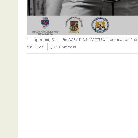
,
,
Important
Stiri
ACS ATLAS INVICTUS
federația română
din Turda
1 Comment