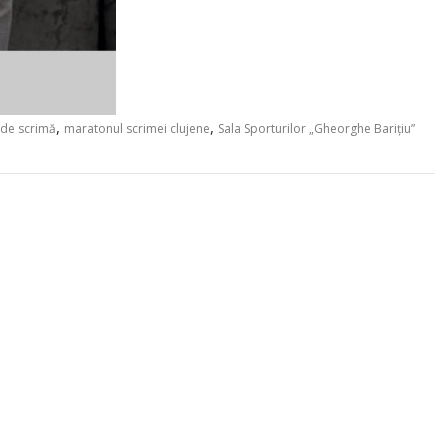
,
,
 de scrimă
maratonul scrimei clujene
Sala Sporturilor „Gheorghe Barițiu”