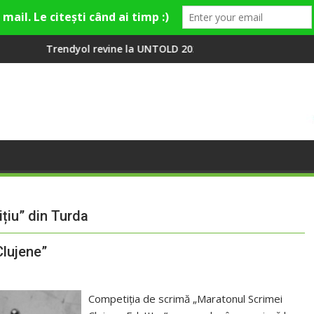
evine la UNTOLD 2026: Colecții capsulă lansate cu Gina, Smiley ș
Peste 100 000 de o
ițiu” din Turda
Clujene”
Competiția de scrimă „Maratonul Scrimei