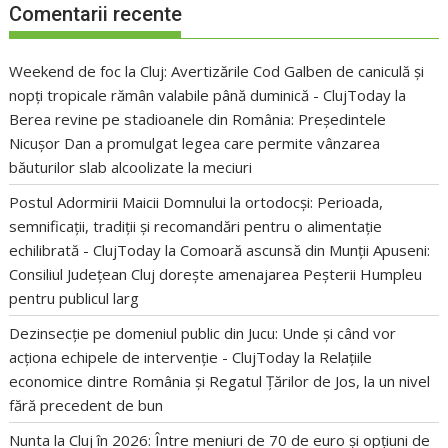
Comentarii recente
Weekend de foc la Cluj: Avertizările Cod Galben de caniculă și
nopți tropicale rămân valabile până duminică - ClujToday
la
Berea revine pe stadioanele din România: Președintele
Nicușor Dan a promulgat legea care permite vânzarea
băuturilor slab alcoolizate la meciuri
Postul Adormirii Maicii Domnului la ortodocși: Perioada,
semnificații, tradiții și recomandări pentru o alimentație
echilibrată - ClujToday
la
Comoară ascunsă din Munții Apuseni:
Consiliul Județean Cluj dorește amenajarea Peșterii Humpleu
pentru publicul larg
Dezinsecție pe domeniul public din Jucu: Unde și când vor
acționa echipele de intervenție - ClujToday
la
Relațiile
economice dintre România și Regatul Țărilor de Jos, la un nivel
fără precedent de bun
Nunta la Cluj în 2026: Între meniuri de 70 de euro și opțiuni de