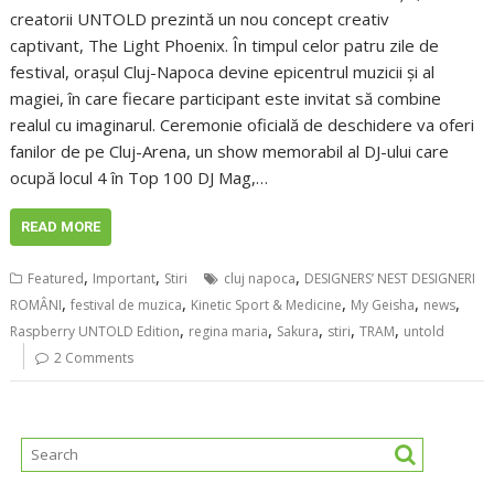
creatorii UNTOLD prezintă un nou concept creativ
captivant, The Light Phoenix. În timpul celor patru zile de
festival, orașul Cluj-Napoca devine epicentrul muzicii și al
magiei, în care fiecare participant este invitat să combine
realul cu imaginarul. Ceremonie oficială de deschidere va oferi
fanilor de pe Cluj-Arena, un show memorabil al DJ-ului care
ocupă locul 4 în Top 100 DJ Mag,…
READ MORE
,
,
,
Featured
Important
Stiri
cluj napoca
DESIGNERS’ NEST DESIGNERI
,
,
,
,
,
ROMÂNI
festival de muzica
Kinetic Sport & Medicine
My Geisha
news
,
,
,
,
,
Raspberry UNTOLD Edition
regina maria
Sakura
stiri
TRAM
untold
2 Comments