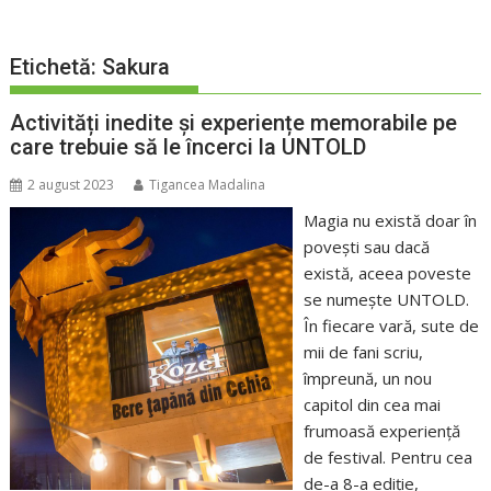
Etichetă:
Sakura
Activități inedite și experiențe memorabile pe
care trebuie să le încerci la UNTOLD
2 august 2023
Tigancea Madalina
Magia nu există doar în
povești sau dacă
există, aceea poveste
se numește UNTOLD.
În fiecare vară, sute de
mii de fani scriu,
împreună, un nou
capitol din cea mai
frumoasă experiență
de festival. Pentru cea
de-a 8-a ediție,