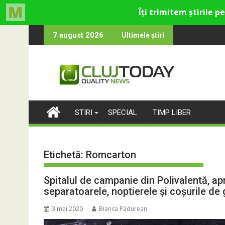
Skip
cultural și de divertisment din Cluj-Napoca
 devine o întrebare
SportinCluj: Cine
7 august 2026
Ultimele știri
to
content
STIRI
SPECIAL
TIMP LIBER
Etichetă:
Romcarton
Spitalul de campanie din Polivalentă, ap
separatoarele, noptierele și coșurile de
3 mai 2020
Bianca Pădurean