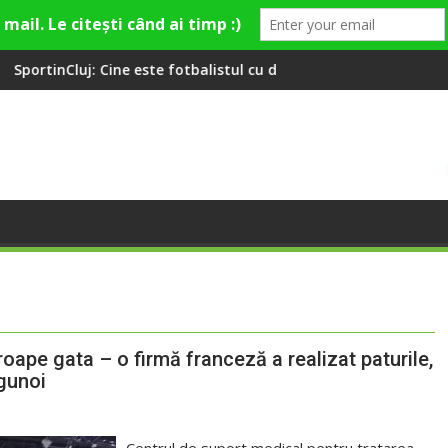
 este fotbalistul cu două diplome care a învățat româna la 2 ani
Compania de Apă Someș, ca
roape gata – o firmă franceză a realizat paturile,
 gunoi