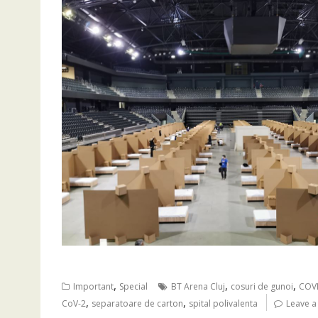
,
,
,
Important
Special
BT Arena Cluj
cosuri de gunoi
COV
,
,
CoV-2
separatoare de carton
spital polivalenta
Leave 