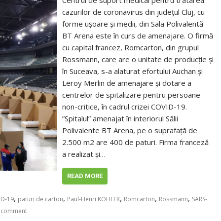
Centrul de suport medical pentru tratarea
cazurilor de coronavirus din județul Cluj, cu
forme ușoare și medii, din Sala Polivalentă
BT Arena este în curs de amenajare. O firmă
cu capital francez, Romcarton, din grupul
Rossmann, care are o unitate de producție și
în Suceava, s-a alaturat efortului Auchan și
Leroy Merlin de amenajare și dotare a
centrelor de spitalizare pentru persoane
non-critice, în cadrul crizei COVID-19.
”Spitalul” amenajat în interiorul Sălii
Polivalente BT Arena, pe o suprafață de
2.500 m2 are 400 de paturi. Firma franceză
a realizat și…
READ MORE
,
,
,
,
,
ID-19
paturi de carton
Paul-Henri KOHLER
Romcarton
Rossmann
SARS-
a comment